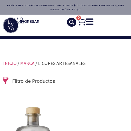
ENVÍOS EN BOGOTÁ Y ALREDEDORES GRATIS DESDE $300.000 · PIDE AM Y RECIBE PM · ¿ERES
NEGOCIO? ÚNETE AQUÍ.
0
INGRESAR
INICIO
/
MARCA
/ LICORES ARTESANALES
Filtro de Productos