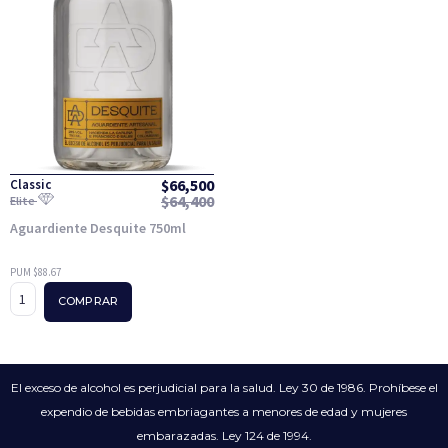
$
66,500
Classic
$
64,400
Elite
Aguardiente Desquite 750ml
PUM $88.67
COMPRAR
El exceso de alcohol es perjudicial para la salud. Ley 30 de 1986. Prohíbese el
expendio de bebidas embriagantes a menores de edad y mujeres
embarazadas. Ley 124 de 1994.