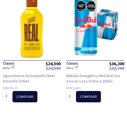
$
24,500
$
36,200
Classic
Classic
$
24,500
$
32,700
Elite
Elite
Aguardiente Antioqueño Real
Bebida Energética Red Bull Sin
Amarillo 375ml
Azucar Lata 4 Und x 250ml
PUM $65.33
PUM $144.8
COMPRAR
COMPRAR