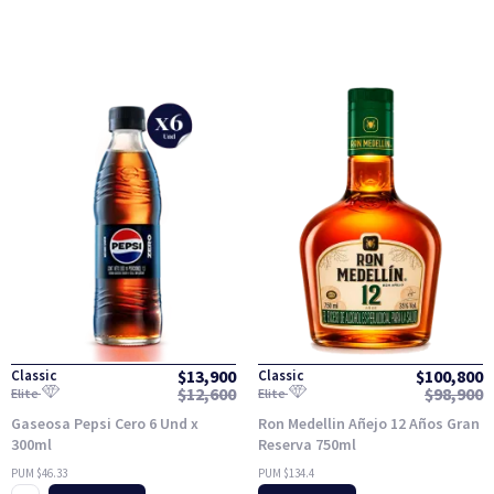
$
13,900
$
100,800
Classic
Classic
$
12,600
$
98,900
Elite
Elite
Gaseosa Pepsi Cero 6 Und x
Ron Medellin Añejo 12 Años Gran
300ml
Reserva 750ml
PUM $46.33
PUM $134.4