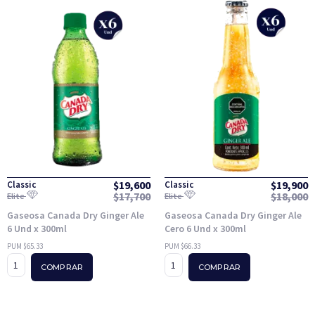
$
19,600
$
19,900
Classic
Classic
$
17,700
$
18,000
Elite
Elite
Gaseosa Canada Dry Ginger Ale
Gaseosa Canada Dry Ginger Ale
6 Und x 300ml
Cero 6 Und x 300ml
PUM $65.33
PUM $66.33
COMPRAR
COMPRAR