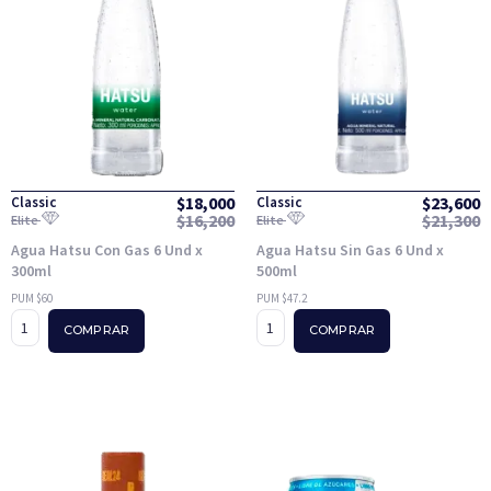
$
18,000
$
23,600
Classic
Classic
$
16,200
$
21,300
Elite
Elite
Agua Hatsu Con Gas 6 Und x
Agua Hatsu Sin Gas 6 Und x
300ml
500ml
PUM $60
PUM $47.2
COMPRAR
COMPRAR