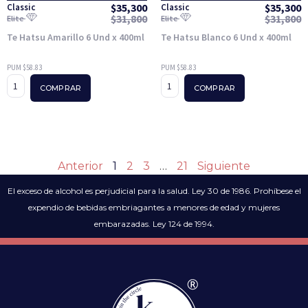
$
35,300
$
35,300
Classic
Classic
$
31,800
$
31,800
Elite
Elite
Te Hatsu Amarillo 6 Und x 400ml
Te Hatsu Blanco 6 Und x 400ml
PUM $58.83
PUM $58.83
COMPRAR
COMPRAR
Anterior
1
2
3
…
21
Siguiente
El exceso de alcohol es perjudicial para la salud. Ley 30 de 1986. Prohíbese el
expendio de bebidas embriagantes a menores de edad y mujeres
embarazadas. Ley 124 de 1994.