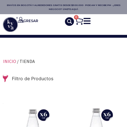
ENVÍOS EN BOGOTÁ Y ALREDEDORES GRATIS DESDE $300.000 · PIDE AM Y RECIBE PM · ¿ERES
NEGOCIO? ÚNETE AQUÍ.
0
INGRESAR
INICIO
/ TIENDA
Filtro de Productos