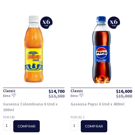
$
14,700
$
16,600
Classic
Classic
$
13,300
$
15,000
Elite
Elite
Gaseosa Colombiana 6 Und x
Gaseosa Pepsi 6 Und x 400ml
300ml
PUM $49
PUM $41.5
COMPRAR
COMPRAR