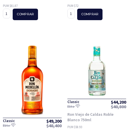
PUM $81.87
PUM $72
COMPRAR
COMPRAR
$
44,200
Classic
$
40,800
Elite
Ron Viejo de Caldas Roble
Blanco 750ml
$
49,200
Classic
$
48,400
Elite
PUM $58.93