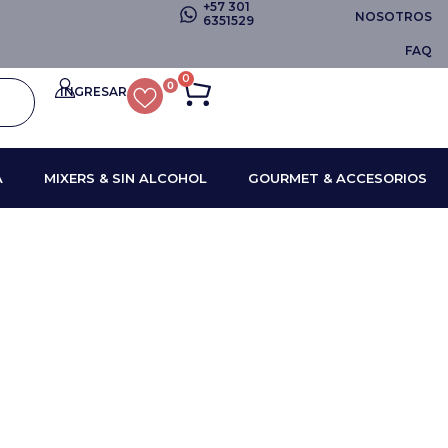
+57 301
NOSOTROS
6351529
FAQ
0
0
INGRESAR
A
MIXERS & SIN ALCOHOL
GOURMET & ACCESORIOS