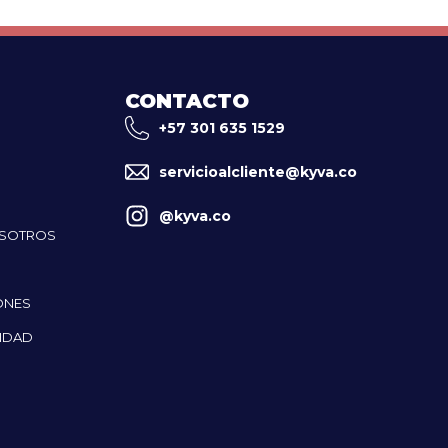
CONTACTO
+57 301 635 1529
servicioalcliente@kyva.co
@kyva.co
OSOTROS
ONES
CIDAD