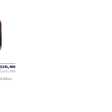
$
341,400
$
351,900
18 Años