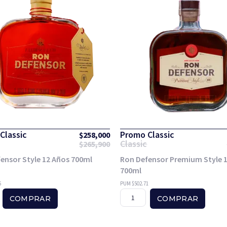
Classic
Promo Classic
$
258,000
Classic
$
265,900
ensor Style 12 Años 700ml
Ron Defensor Premium Style 
700ml
6
PUM $502.71
COMPRAR
COMPRAR