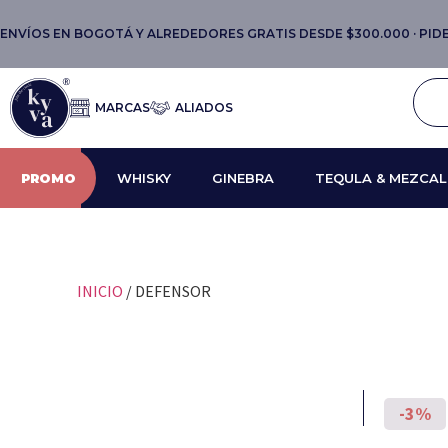
ENVÍOS EN BOGOTÁ Y ALREDEDORES GRATIS DESDE $300.000 · PIDE 
MARCAS
ALIADOS
PROMO
WHISKY
GINEBRA
TEQULA & MEZCAL
INICIO
/ DEFENSOR
-3%