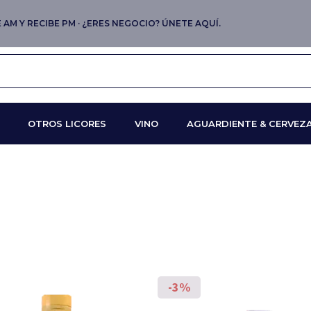
AM Y RECIBE PM · ¿ERES NEGOCIO? ÚNETE AQUÍ.
OTROS LICORES
VINO
AGUARDIENTE & CERVEZ
-3%