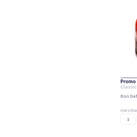
Promo 
Classic
Ron Def
PUM $379.8