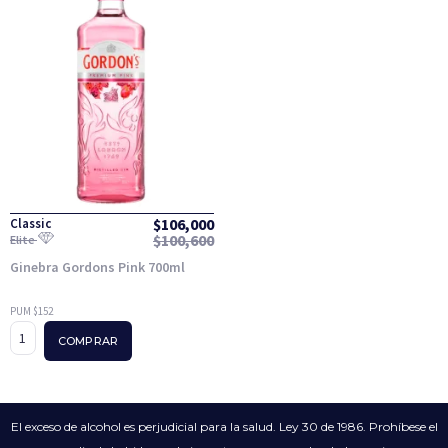
$
106,000
Classic
$
100,600
Elite
Ginebra Gordons Pink 700ml
PUM $152
COMPRAR
El exceso de alcohol es perjudicial para la salud. Ley 30 de 1986. Prohíbese el