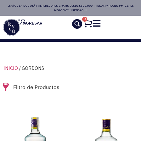
ENVÍOS EN BOGOTÁ Y ALREDEDORES GRATIS DESDE $300.000 · PIDE AM Y RECIBE PM · ¿ERES
NEGOCIO? ÚNETE AQUÍ.
0
INGRESAR
INICIO
/ GORDONS
Filtro de Productos