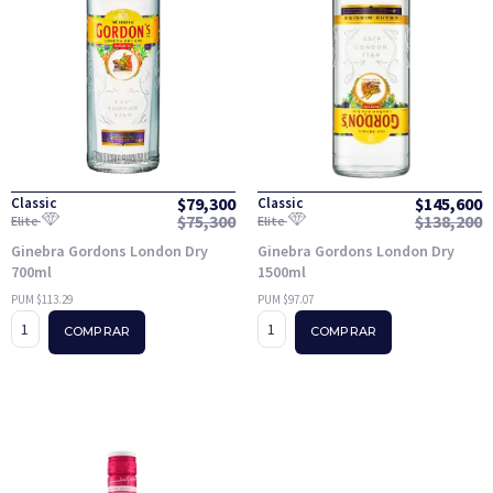
$
79,300
$
145,600
Classic
Classic
$
75,300
$
138,200
Elite
Elite
Ginebra Gordons London Dry
Ginebra Gordons London Dry
700ml
1500ml
PUM $113.29
PUM $97.07
COMPRAR
COMPRAR