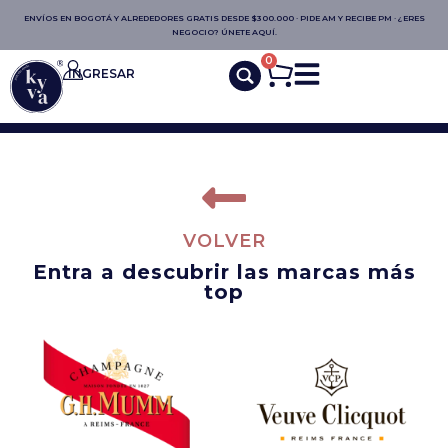
ENVÍOS EN BOGOTÁ Y ALREDEDORES GRATIS DESDE $300.000 · PIDE AM Y RECIBE PM · ¿ERES
NEGOCIO? ÚNETE AQUÍ.
0
INGRESAR
VOLVER
Entra a descubrir las marcas más
top