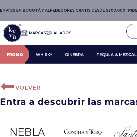
ENVÍOS EN BOGOTÁ Y ALREDEDORES GRATIS DESDE $300.000 · PIDE 
MARCAS
ALIADOS
PROMO
WHISKY
GINEBRA
TEQULA & MEZCAL
VOLVER
Entra a descubrir las marc