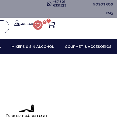
+57 301
NOSOTROS
6351529
FAQ
0
0
INGRESAR
A
MIXERS & SIN ALCOHOL
GOURMET & ACCESORIOS