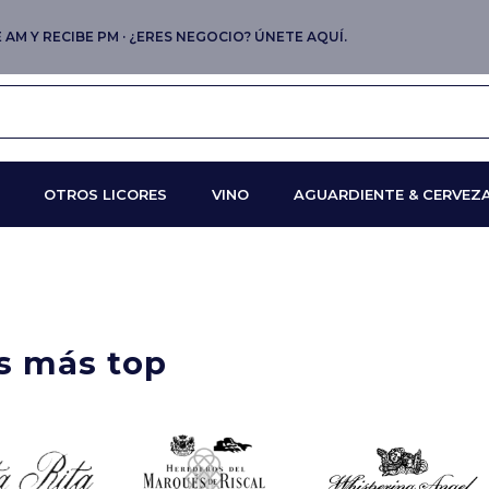
AM Y RECIBE PM · ¿ERES NEGOCIO? ÚNETE AQUÍ.
OTROS LICORES
VINO
AGUARDIENTE & CERVEZ
as más top