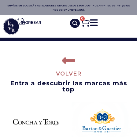
ENVÍOS EN BOGOTÁ Y ALREDEDORES GRATIS DESDE $300.000 · PIDE AM Y RECIBE PM · ¿ERES
NEGOCIO? ÚNETE AQUÍ.
0
INGRESAR
VOLVER
Entra a descubrir las marcas más
top