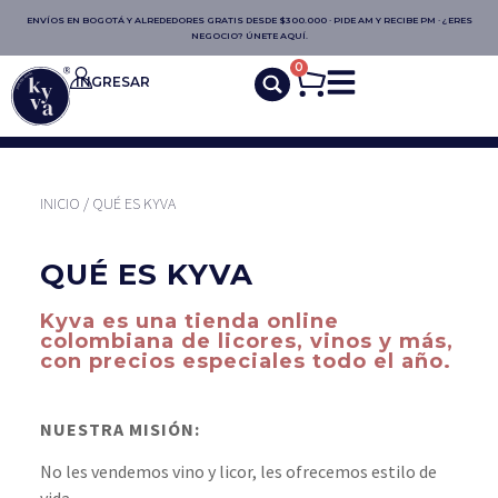
ENVÍOS EN BOGOTÁ Y ALREDEDORES GRATIS DESDE $300.000 · PIDE AM Y RECIBE PM · ¿ERES
NEGOCIO? ÚNETE AQUÍ.
0
INGRESAR
INICIO
/ QUÉ ES KYVA
QUÉ ES KYVA
Kyva es una tienda online
colombiana de licores, vinos y más,
con precios especiales todo el año.
NUESTRA MISIÓN:
No les vendemos vino y licor, les ofrecemos estilo de