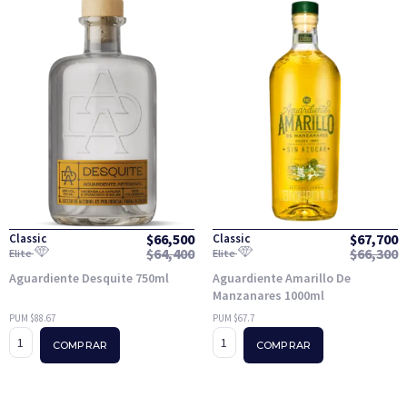
$
66,500
$
67,700
Classic
Classic
$
64,400
$
66,300
Elite
Elite
Aguardiente Desquite 750ml
Aguardiente Amarillo De
Manzanares 1000ml
PUM $88.67
PUM $67.7
COMPRAR
COMPRAR