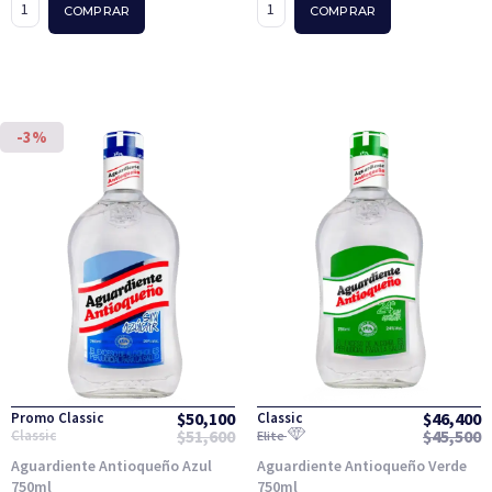
COMPRAR
COMPRAR
-3%
$
50,100
$
46,400
Promo Classic
Classic
$
51,600
$
45,500
Classic
Elite
Aguardiente Antioqueño Azul
Aguardiente Antioqueño Verde
750ml
750ml