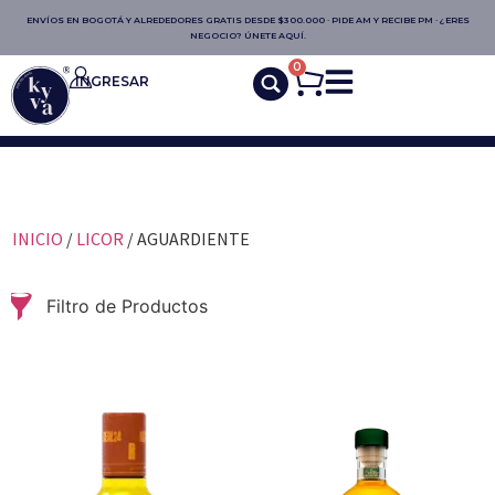
ENVÍOS EN BOGOTÁ Y ALREDEDORES GRATIS DESDE $300.000 · PIDE AM Y RECIBE PM · ¿ERES
NEGOCIO? ÚNETE AQUÍ.
0
INGRESAR
INICIO
/
LICOR
/ AGUARDIENTE
Filtro de Productos