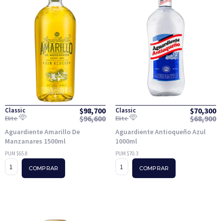
$
98,700
$
70,300
Classic
Classic
$
96,600
$
68,900
Elite
Elite
Aguardiente Amarillo De
Aguardiente Antioqueño Azul
Manzanares 1500ml
1000ml
PUM $65.8
PUM $70.3
COMPRAR
COMPRAR