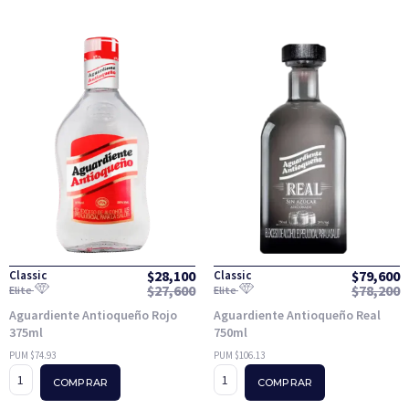
$
28,100
$
79,600
Classic
Classic
$
27,600
$
78,200
Elite
Elite
Aguardiente Antioqueño Rojo
Aguardiente Antioqueño Real
375ml
750ml
PUM $74.93
PUM $106.13
COMPRAR
COMPRAR