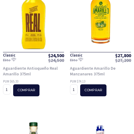
$
24,500
$
27,800
Classic
Classic
$
24,500
$
27,200
Elite
Elite
Aguardiente Antioqueño Real
Aguardiente Amarillo De
Amarillo 375ml
Manzanares 375ml
PUM $65.33
PUM $74.13
COMPRAR
COMPRAR