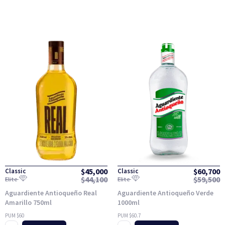
$
45,000
$
60,700
Classic
Classic
$
44,100
$
59,500
Elite
Elite
Aguardiente Antioqueño Real
Aguardiente Antioqueño Verde
Amarillo 750ml
1000ml
PUM $60
PUM $60.7