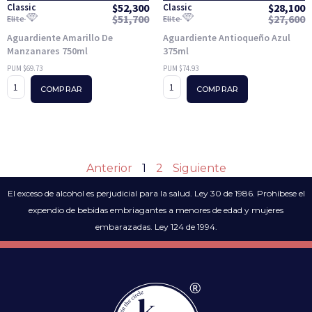
$
52,300
$
28,100
Classic
Classic
$
51,700
$
27,600
Elite
Elite
Aguardiente Amarillo De
Aguardiente Antioqueño Azul
Manzanares 750ml
375ml
PUM $69.73
PUM $74.93
COMPRAR
COMPRAR
Anterior
1
2
Siguiente
El exceso de alcohol es perjudicial para la salud. Ley 30 de 1986. Prohíbese el
expendio de bebidas embriagantes a menores de edad y mujeres
embarazadas. Ley 124 de 1994.