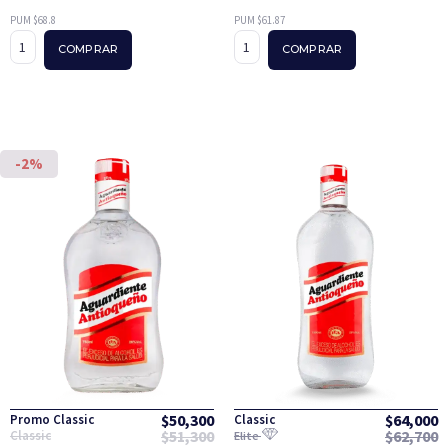
PUM $68.8
PUM $61.87
COMPRAR
COMPRAR
-2%
$
50,300
$
64,000
Promo Classic
Classic
$
51,300
$
62,700
Classic
Elite