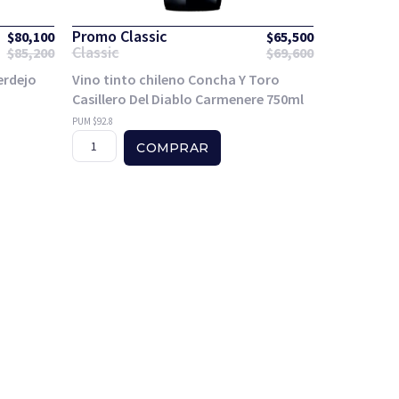
Promo Classic
$
80,100
$
65,500
Classic
$
85,200
$
69,600
erdejo
Vino tinto chileno Concha Y Toro
Casillero Del Diablo Carmenere 750ml
PUM $92.8
COMPRAR