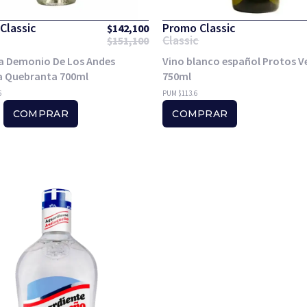
Classic
Promo Classic
$
142,100
Classic
$
151,100
a Demonio De Los Andes
Vino blanco español Protos V
 Quebranta 700ml
750ml
6
PUM $113.6
COMPRAR
COMPRAR