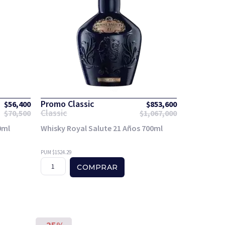
Promo Classic
$
56,400
$
853,600
Classic
$
70,500
$
1,067,000
0ml
Whisky Royal Salute 21 Años 700ml
PUM $1524.29
COMPRAR