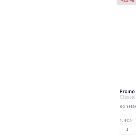
-25%
Promo 
Classic
Ron Hav
PUM $144