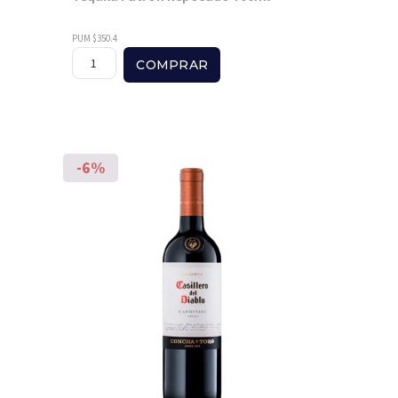
PUM $350.4
COMPRAR
-6%