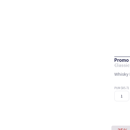
Promo 
Classic
Whisky 
PUM $85.71