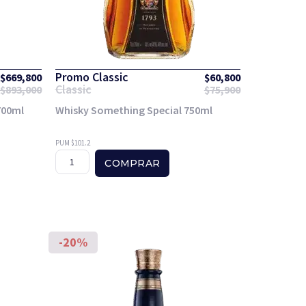
Promo Classic
$
669,800
$
60,800
Classic
$
893,000
$
75,900
700ml
Whisky Something Special 750ml
PUM $101.2
COMPRAR
-20%