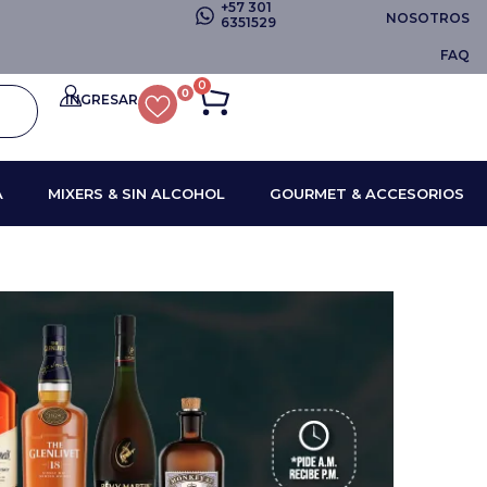
+57 301
NOSOTROS
6351529
FAQ
0
0
INGRESAR
A
MIXERS & SIN ALCOHOL
GOURMET & ACCESORIOS