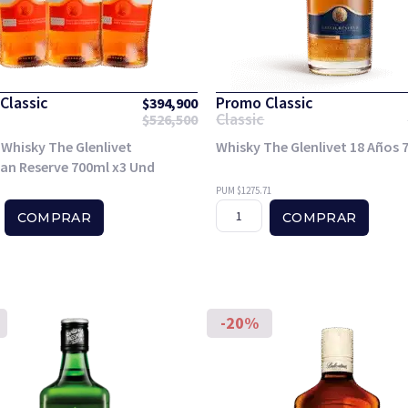
Classic
Promo Classic
$
394,900
Classic
$
526,500
hisky The Glenlivet
Whisky The Glenlivet 18 Años 
an Reserve 700ml x3 Und
PUM $1275.71
COMPRAR
COMPRAR
-20%