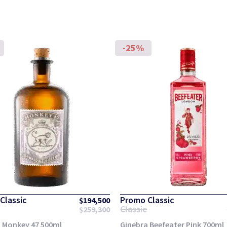
-25%
Classic
Promo Classic
$
194,500
Classic
$
259,300
 Monkey 47 500ml
Ginebra Beefeater Pink 700ml