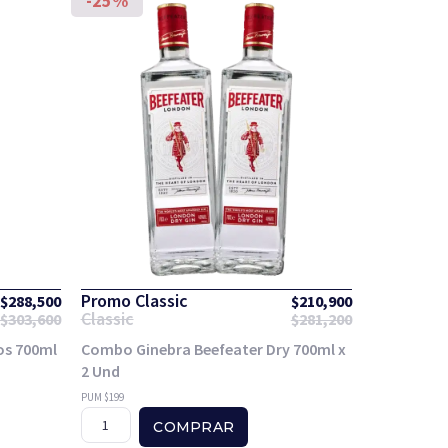
-25%
Promo Classic
$
288,500
$
210,900
Classic
$
303,600
$
281,200
os 700ml
Combo Ginebra Beefeater Dry 700ml x
2 Und
PUM $199
COMPRAR