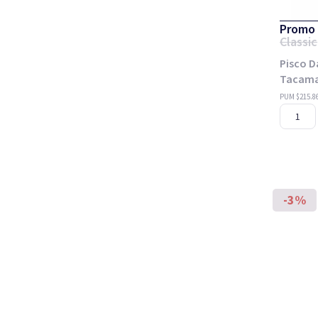
Promo 
Classic
Pisco D
Tacama
PUM $215.8
-3%