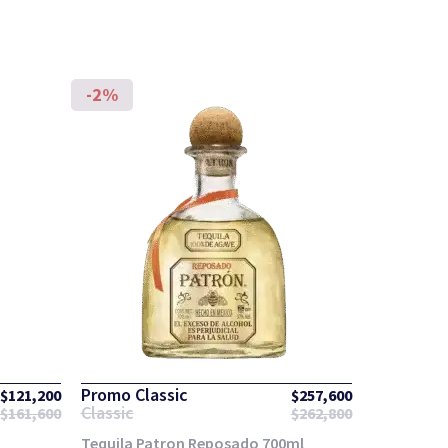
-2%
Promo Classic
$
121,200
$
257,600
Classic
$
161,600
$
262,800
Tequila Patron Reposado 700ml