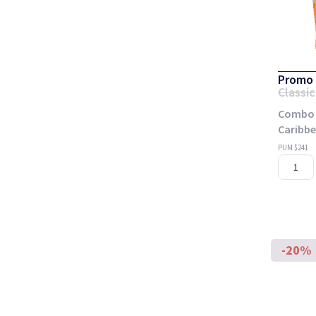
Promo 
Classic
Combo W
Caribbe
PUM $241
-20%