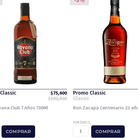
-5%
Classic
Promo Classic
$
75,600
Classic
$
100,800
ana Club 7 Años 700Ml
Ron Zacapa Centenario 23 añ
PUM $433.71
COMPRAR
COMPRAR