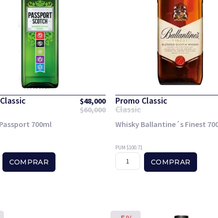
Classic
Promo Classic
$
48,000
Classic
$
60,000
Passport 700ml
Whisky Ballantine´s Finest 70
PUM $100.71
COMPRAR
COMPRAR