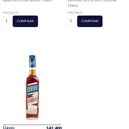
750ml
PUM $161.07
PUM $58.67
COMPRAR
COMPRAR
$
42,400
Classic