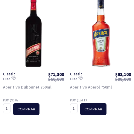
$
71,300
$
93,100
Classic
Classic
$
60,000
$
88,000
Elite
Elite
Aperitivo Dubonnet 750ml
Aperitivo Aperol 750ml
PUM $95.07
PUM $124.13
COMPRAR
COMPRAR