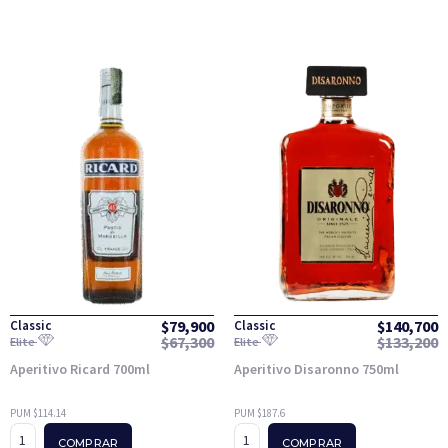
$
79,900
$
140,700
Classic
Classic
$
67,300
$
133,200
Elite
Elite
Aperitivo Ricard 700ml
Aperitivo Disaronno 750ml
PUM $114.14
PUM $187.6
COMPRAR
COMPRAR