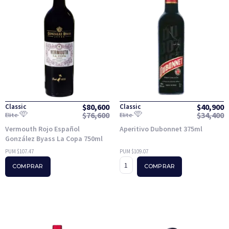
$
80,600
$
40,900
Classic
Classic
$
76,600
$
34,400
Elite
Elite
Vermouth Rojo Español
Aperitivo Dubonnet 375ml
González Byass La Copa 750ml
PUM $107.47
PUM $109.07
COMPRAR
COMPRAR