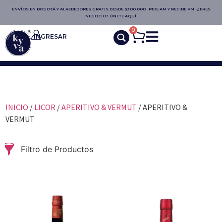
ENVÍOS EN BOGOTÁ Y ALREDEDORES GRATIS DESDE $300.000 · PIDE AM Y RECIBE PM · ¿ERES
NEGOCIO? ÚNETE AQUÍ.
0
INGRESAR
INICIO
/
LICOR
/
APERITIVO & VERMUT
/ APERITIVO &
VERMUT
Filtro de Productos