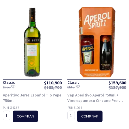
$
110,900
$
159,600
Classic
Classic
$
108,700
$
137,900
Elite
Elite
Aperitivo Jerez Español Tio Pepe
Vap Aperitivo Aperol 750ml +
750ml
Vino espumoso Cinzano Pro-
Spritz 750ml
PUM $147.87
PUM $106.4
COMPRAR
COMPRAR