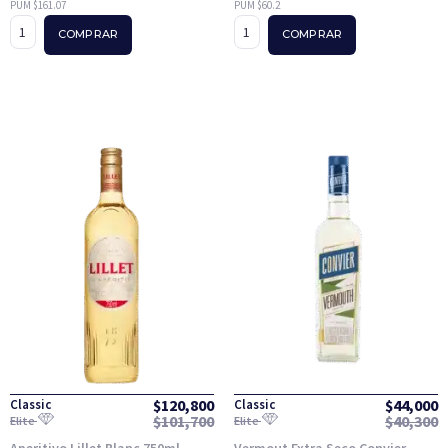
PUM $161.07
PUM $60.2
COMPRAR
COMPRAR
$
120,800
$
44,000
Classic
Classic
$
101,700
$
40,300
Elite
Elite
Aperitivo Lillet Blanc 750ml
Vermout Extra Seco Convier