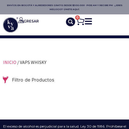
ENVÍOS EN BOGOTÁ Y ALREDEDORES GRATIS DESDE $300.000 · PIDE AM Y RECIBE PM · ¿ERES
NEGOCIO? ÚNETE AQUÍ.
0
INGRESAR
INICIO
/ VAPS WHISKY
Filtro de Productos
El exceso de alcohol es perjudicial para la salud. Ley 30 de 1986. Prohíbese el