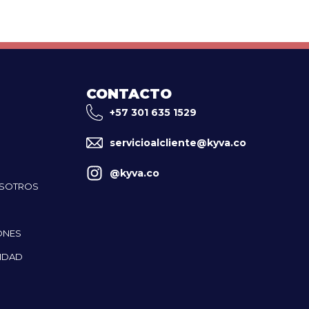
CONTACTO
+57 301 635 1529
servicioalcliente@kyva.co
@kyva.co
OSOTROS
ONES
CIDAD