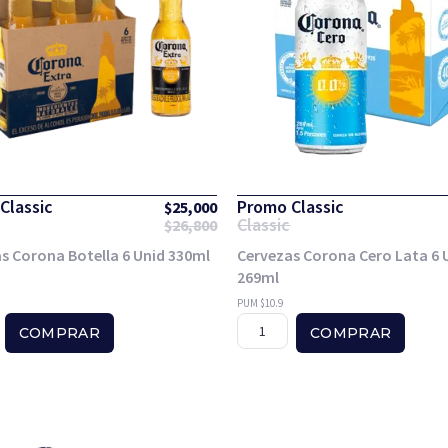
Classic
Promo Classic
$
25,000
Classic
$
26,800
s Corona Botella 6 Unid 330ml
Cervezas Corona Cero Lata 6 
269ml
PUM $10.9
COMPRAR
COMPRAR