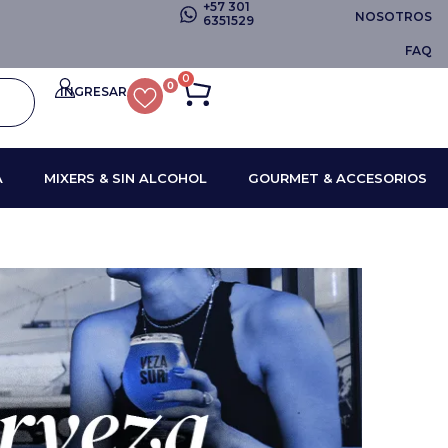
+57 301
NOSOTROS
6351529
FAQ
0
0
INGRESAR
A
MIXERS & SIN ALCOHOL
GOURMET & ACCESORIOS