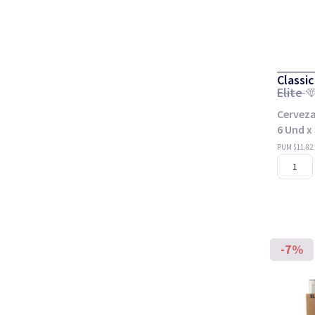
Classic
Elite
Cerveza
6 Und x
PUM $11.82
-7%