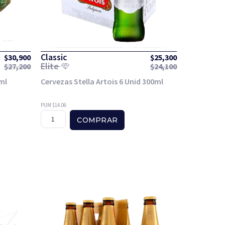
Classic
$
30,900
$
25,300
Elite
$
27,200
$
24,100
ml
Cervezas Stella Artois 6 Unid 300ml
PUM $14.06
COMPRAR