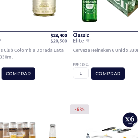
Classic
$
23,400
Elite
$
20,500
s Club Colombia Dorada Lata
Cerveza Heineken 6 Unid x 330
 330ml
PUM $15.61
COMPRAR
COMPRAR
-6%