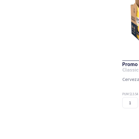
Promo 
Classic
Cerveza
PUM $13.54