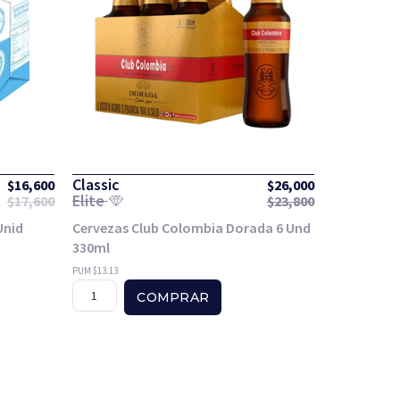
Classic
$
16,600
$
26,000
Elite
$
17,600
$
23,800
Unid
Cervezas Club Colombia Dorada 6 Und
330ml
PUM $13.13
COMPRAR