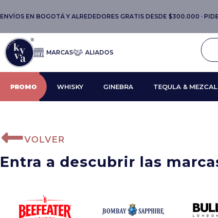
ENVÍOS EN BOGOTÁ Y ALREDEDORES GRATIS DESDE $300.000 · PIDE 
MARCAS
ALIADOS
PROMO
WHISKY
GINEBRA
TEQULA & MEZCAL
VOLVER
Entra a descubrir las marc