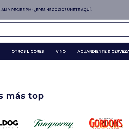
AM Y RECIBE PM · ¿ERES NEGOCIO? ÚNETE AQUÍ.
OTROS LICORES
VINO
AGUARDIENTE & CERVEZ
as más top