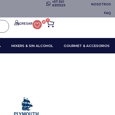
+57 301
NOSOTROS
6351529
FAQ
0
0
INGRESAR
A
MIXERS & SIN ALCOHOL
GOURMET & ACCESORIOS