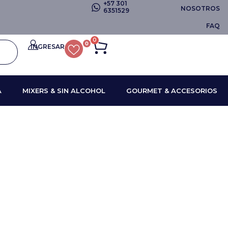
+57 301
NOSOTROS
6351529
FAQ
0
0
INGRESAR
A
MIXERS & SIN ALCOHOL
GOURMET & ACCESORIOS