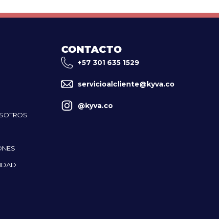
CONTACTO
+57 301 635 1529
servicioalcliente@kyva.co
@kyva.co
OSOTROS
ONES
CIDAD