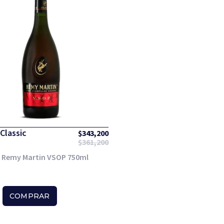
Classic
$
343,200
$
361,200
 Remy Martin VSOP 750ml
COMPRAR