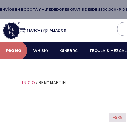
ENVÍOS EN BOGOTÁ Y ALREDEDORES GRATIS DESDE $300.000 · PIDE 
MARCAS
ALIADOS
PROMO
WHISKY
GINEBRA
TEQULA & MEZCAL
INICIO
/ REMY MARTIN
-5%