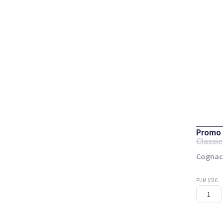
Promo 
Classic
Cognac
PUM $516