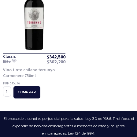
$
342,500
Classic
$
302,200
Elite
Vino tinto chileno terrunyo
Carmenere 750ml
PUM $456.67
COMPRAR
El exceso de alcohol es perjudicial para la salud. Ley 30 de 1986. Prohíbese el
expendio de bebidas embriagantes a menores de edad y mujeres
embarazadas. Ley 124 de 1994.