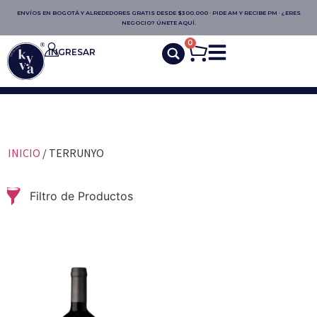
ENVÍOS EN BOGOTÁ Y ALREDEDORES GRATIS DESDE $300.000 · PIDE AM Y RECIBE PM · ¿ERES
NEGOCIO? ÚNETE AQUÍ.
0
INGRESAR
INICIO
/ TERRUNYO
Filtro de Productos