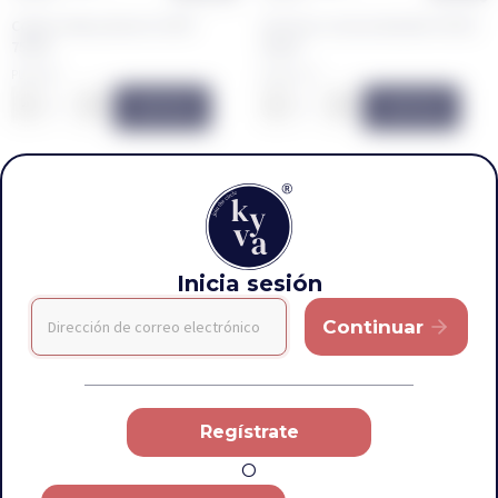
Cognac Remy Martin VSOP
Cervezas Corona Botella 6 Unid
750ml
330ml
PUM $516
PUM $13.54
–
+
–
+
COMPRAR
COMPRAR
-6%
Inicia sesión
Continuar
Regístrate
O