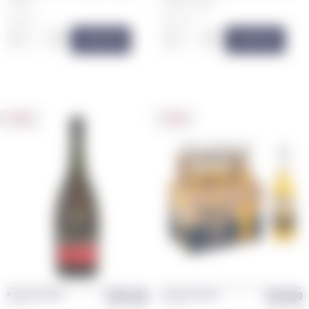
750ml
Rouge 700ml
PUM $68.4
PUM $316.57
–
+
–
+
COMPRAR
COMPRAR
-5%
-7%
$
343,200
$
25,000
Promo Classic
Promo Classic
$
361,200
$
26,800
Classic
Classic