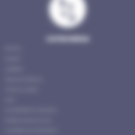
CATEGORÍAS
PROMO
WHISKY
GINEBRA
TEQUILA & MEZCAL
OTROS LICORES
VINO
AGUARDIENTE & CERVEZA
MIXERS & SIN ALCOHOL
GOURMET & ACCESORIOS