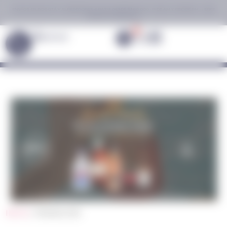
ENVÍOS EN BOGOTÁ Y ALREDEDORES GRATIS DESDE $300.000 · PIDE AM Y RECIBE PM · ¿ERES
NEGOCIO? ÚNETE AQUÍ.
0
INGRESAR
INICIO
/ PROMOCIÓN