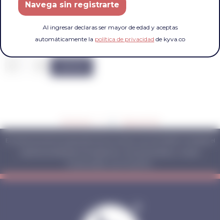
Navega sin registrarte
$
16,600
Promo Classic
$
17,600
Classic
Al ingresar declaras ser mayor de edad y aceptas
Cervezas Corona Cero Lata 6
automáticamente la
política de privacidad
de kyva.co
Unid 269ml
PUM $10.9
–
+
COMPRAR
Anterior
1
2
Siguiente
El exceso de alcohol es perjudicial para la salud. Ley 30 de 1986. Prohíbese el
expendio de bebidas embriagantes a menores de edad y mujeres
embarazadas. Ley 124 de 1994.