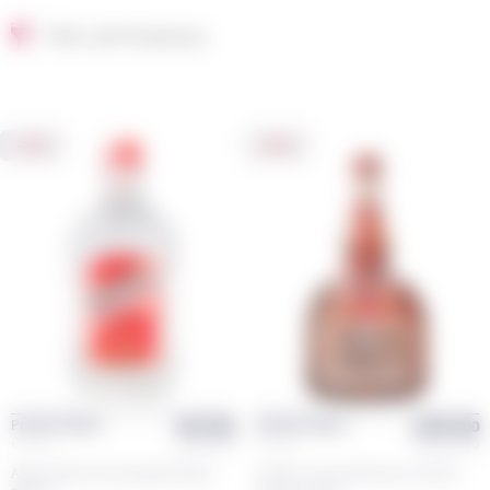
Filtro de Productos
-2%
-6%
$
50,300
$
208,400
Promo Classic
Promo Classic
$
51,300
$
221,600
Classic
Classic
Aguardiente Antioqueño Rojo
Cognac Grand Marnier Cordon