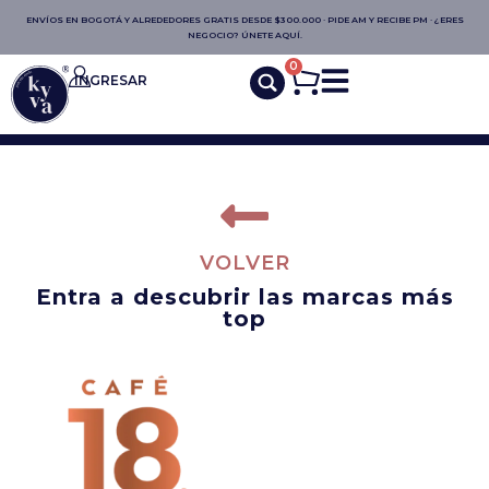
ENVÍOS EN BOGOTÁ Y ALREDEDORES GRATIS DESDE $300.000 · PIDE AM Y RECIBE PM · ¿ERES
NEGOCIO? ÚNETE AQUÍ.
0
INGRESAR
VOLVER
Entra a descubrir las marcas más
top