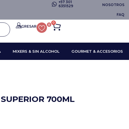
+57 301
NOSOTROS
6351529
FAQ
0
0
INGRESAR
A
MIXERS & SIN ALCOHOL
GOURMET & ACCESORIOS
 SUPERIOR 700ML