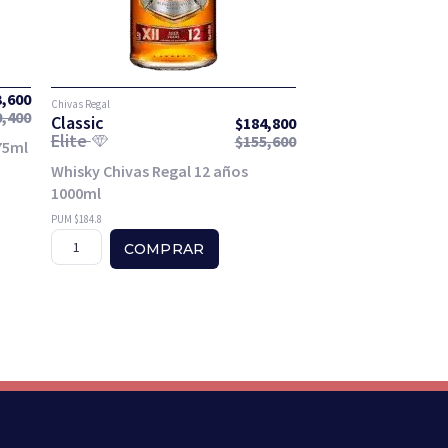
3,600
Chivas Regal
0,400
Classic
$
184,800
Elite
$
155,600
75ml
Whisky Chivas Regal 12 años
1000ml
PUM $184.8
COMPRAR