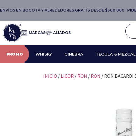
ENVÍOS EN BOGOTÁ Y ALREDEDORES GRATIS DESDE $300.000 · PIDE 
MARCAS
ALIADOS
PROMO
WHISKY
GINEBRA
TEQULA & MEZCAL
INICIO
/
LICOR
/
RON
/
RON
/ RON BACARDI 