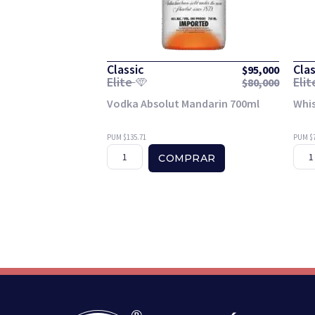
Classic
Clas
$
95,000
Elite
Eli
$
80,000
Vodka Absolut Mandarin 700ml
Whis
PUM $135.71
PUM $
COMPRAR