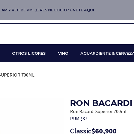
AM Y RECIBE PM · ¿ERES NEGOCIO? ÚNETE AQUÍ.
OTROS LICORES
VINO
AGUARDIENTE & CERVEZ
SUPERIOR 700ML
RON BACARDI
Ron Bacardi Superior 700ml
PUM $87
Classic
$
60,900