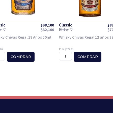
sic
Classic
$
38,100
$
8
te
Elite
$
32,100
$
7
ky Chivas Regal 18 Años 50ml
Whisky Chivas Regal 12 años 3
762
PUM $222.93
COMPRAR
COMPRAR