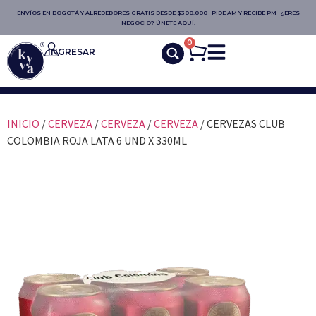
ENVÍOS EN BOGOTÁ Y ALREDEDORES GRATIS DESDE $300.000 · PIDE AM Y RECIBE PM · ¿ERES
NEGOCIO? ÚNETE AQUÍ.
0
INGRESAR
INICIO
/
CERVEZA
/
CERVEZA
/
CERVEZA
/ CERVEZAS CLUB
COLOMBIA ROJA LATA 6 UND X 330ML