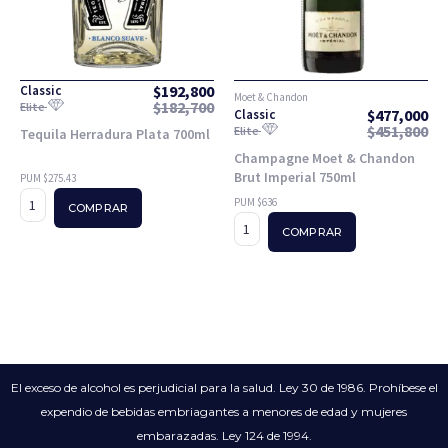
$
192,800
Classic
Moet & Chandon
$
182,700
Elite
$
477,000
Classic
$
451,800
Elite
Tequila Herradura Plata 700ml
Champagne Moet & Chandon
Brut Imperial 750ml
PUM $275.43
PUM $636
COMPRAR
COMPRAR
El exceso de alcohol es perjudicial para la salud. Ley 30 de 1986. Prohíbese el
expendio de bebidas embriagantes a menores de edad y mujeres
embarazadas. Ley 124 de 1994.