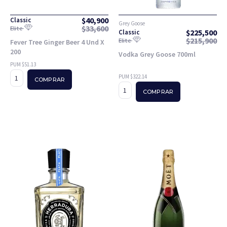
$
40,900
Classic
Grey Goose
$
33,600
Elite
$
225,500
Classic
$
215,900
Elite
Fever Tree Ginger Beer 4 Und X
200
Vodka Grey Goose 700ml
PUM $51.13
PUM $322.14
COMPRAR
COMPRAR