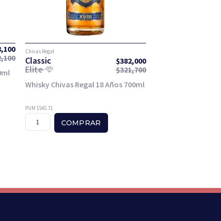
8,100
Chivas Regal
2,100
Classic
$
382,000
Elite
$
321,700
0ml
Whisky Chivas Regal 18 Años 700ml
PUM $545.71
COMPRAR