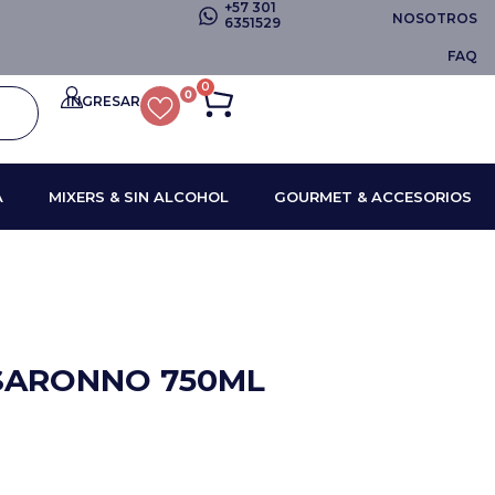
+57 301
NOSOTROS
6351529
FAQ
0
0
INGRESAR
A
MIXERS & SIN ALCOHOL
GOURMET & ACCESORIOS
ISARONNO 750ML