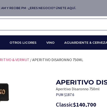
AM Y RECIBE PM · ¿ERES NEGOCIO? ÚNETE AQUÍ.
OTROS LICORES
VINO
AGUARDIENTE & CERVEZ
RITIVO & VERMUT
/ APERITIVO DISARONNO 750ML
APERITIVO D
Aperitivo Disaronno 750ml
PUM $187.6
Classic
$
140,700