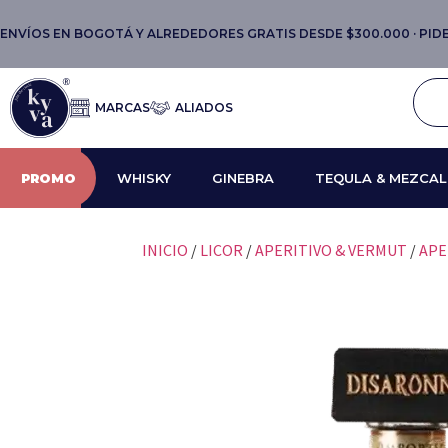
ENVÍOS EN BOGOTÁ Y ALREDEDORES GRATIS DESDE $300.000 · PIDE 
MARCAS
ALIADOS
PROMO
WHISKY
GINEBRA
TEQULA & MEZCAL
INICIO
/
LICOR
/
APERITIVO & VERMUT
/
APE