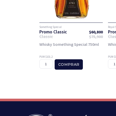
Something Special
Royal 
Promo Classic
Pro
$
60,800
Classic
Clas
$
75,900
Whisky Something Special 750ml
Whis
PUM $101.2
PUM $1
COMPRAR