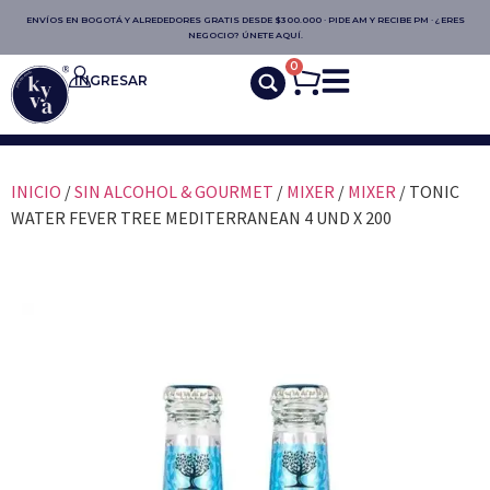
ENVÍOS EN BOGOTÁ Y ALREDEDORES GRATIS DESDE $300.000 · PIDE AM Y RECIBE PM · ¿ERES
NEGOCIO? ÚNETE AQUÍ.
0
INGRESAR
INICIO
/
SIN ALCOHOL & GOURMET
/
MIXER
/
MIXER
/ TONIC
WATER FEVER TREE MEDITERRANEAN 4 UND X 200