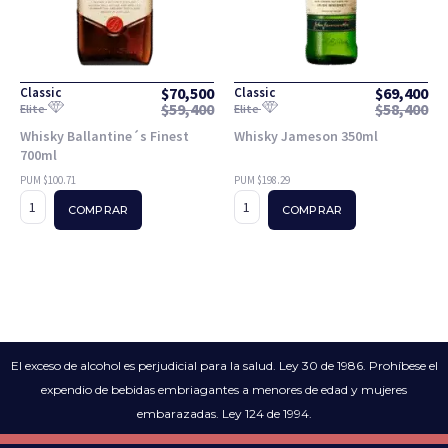
$
70,500
$
69,400
Classic
Classic
$
59,400
$
58,400
Elite
Elite
Whisky Ballantine´s Finest
Whisky Jameson 350ml
700ml
PUM $100.71
PUM $198.29
COMPRAR
COMPRAR
El exceso de alcohol es perjudicial para la salud. Ley 30 de 1986. Prohíbese el
expendio de bebidas embriagantes a menores de edad y mujeres
embarazadas. Ley 124 de 1994.