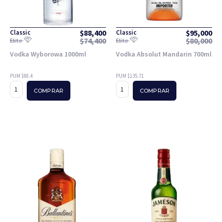
$
88,400
$
95,000
Classic
Classic
$
74,400
$
80,000
Elite
Elite
Vodka Wyborowa 1000ml
Vodka Absolut Mandarin 700ml
PUM $88.4
PUM $135.71
COMPRAR
COMPRAR