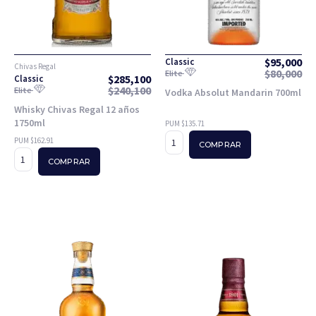
$
95,000
Classic
Chivas Regal
$
80,000
Elite
$
285,100
Classic
$
240,100
Elite
Vodka Absolut Mandarin 700ml
Whisky Chivas Regal 12 años
1750ml
PUM $135.71
PUM $162.91
COMPRAR
COMPRAR