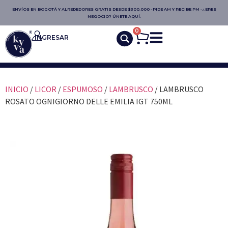
ENVÍOS EN BOGOTÁ Y ALREDEDORES GRATIS DESDE $300.000 · PIDE AM Y RECIBE PM · ¿ERES
NEGOCIO? ÚNETE AQUÍ.
0
INGRESAR
INICIO
/
LICOR
/
ESPUMOSO
/
LAMBRUSCO
/ LAMBRUSCO
ROSATO OGNIGIORNO DELLE EMILIA IGT 750ML