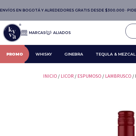
ENVÍOS EN BOGOTÁ Y ALREDEDORES GRATIS DESDE $300.000 · PIDE 
MARCAS
ALIADOS
PROMO
WHISKY
GINEBRA
TEQULA & MEZCAL
INICIO
/
LICOR
/
ESPUMOSO
/
LAMBRUSCO
/