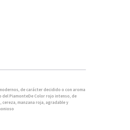
 modernos, de carácter decidido o con aroma
o del PiamonteDe Color rojo intenso, de
, cereza, manzana roja, agradable y
monioso