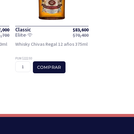
Classic
7,000
$
83,600
Elite
1,700
$
70,400
00ml
Whisky Chivas Regal 12 años 375ml
PUM $222.93
COMPRAR