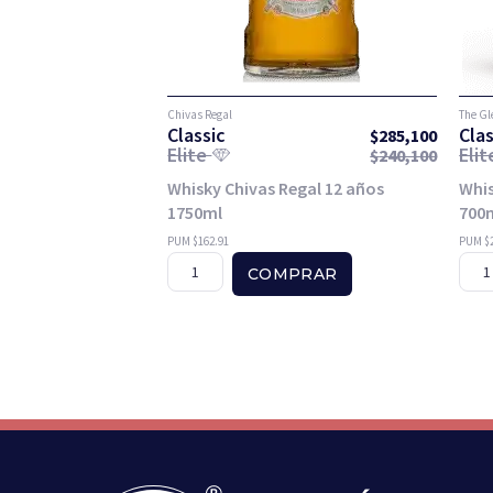
Chivas Regal
The Gl
Classic
Clas
$
285,100
Elite
Eli
$
240,100
Whisky Chivas Regal 12 años
Whis
1750ml
700
PUM $162.91
PUM $2
COMPRAR