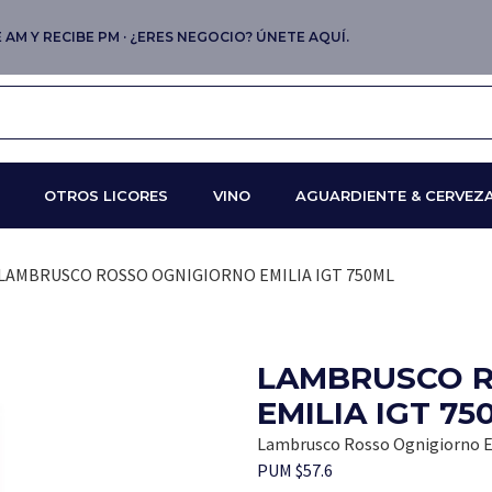
AM Y RECIBE PM · ¿ERES NEGOCIO? ÚNETE AQUÍ.
OTROS LICORES
VINO
AGUARDIENTE & CERVEZ
 LAMBRUSCO ROSSO OGNIGIORNO EMILIA IGT 750ML
LAMBRUSCO 
EMILIA IGT 75
Lambrusco Rosso Ognigiorno E
PUM $57.6