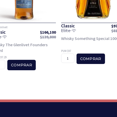
Classic
$
9
enlivet
Elite
$
8
sic
$
166,100
te
$
139,800
Whisky Something Special 10
ky The Glenlivet Founders
ml
PUM $97
37.29
COMPRAR
COMPRAR