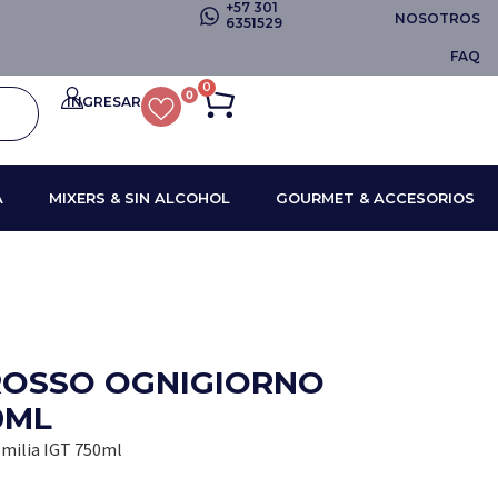
+57 301
NOSOTROS
6351529
FAQ
0
0
INGRESAR
A
MIXERS & SIN ALCOHOL
GOURMET & ACCESORIOS
ROSSO OGNIGIORNO
0ML
milia IGT 750ml