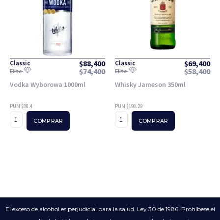
$
88,400
$
69,400
Classic
Classic
$
74,400
$
58,400
Elite
Elite
Vodka Wyborowa 1000ml
Whisky Jameson 350ml
PUM $88.4
PUM $198.29
COMPRAR
COMPRAR
El exceso de alcohol es perjudicial para la salud. Ley 30 de 1986. Prohíbese el