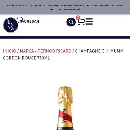
ENVÍOS EN BOGOTÁ Y ALREDEDORES GRATIS DESDE $300.000 · PIDE AM Y RECIBE PM · ¿ERES
NEGOCIO? ÚNETE AQUÍ.
0
INGRESAR
INICIO
/
MARCA
/
PERNOD RICARD
/ CHAMPAGNE G.H. MUMM
CORDON ROUGE 750ML