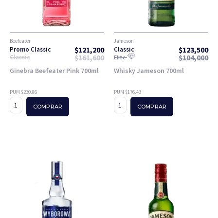
Beefeater
Jameson
$
121,200
$
123,500
Promo Classic
Classic
$
161,600
$
104,000
Classic
Elite
Ginebra Beefeater Pink 700ml
Whisky Jameson 700ml
PUM $230.86
PUM $176.43
COMPRAR
COMPRAR