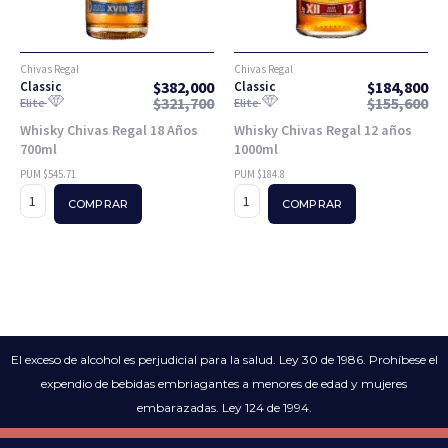
Chivas Regal
Chivas Regal
$
382,000
$
184,800
Classic
Classic
$
321,700
$
155,600
Elite
Elite
Whisky Chivas Regal 18 Años
Whisky Chivas Regal 12 años
700ml
1000ml
PUM $545.71
PUM $184.8
COMPRAR
COMPRAR
El exceso de alcohol es perjudicial para la salud. Ley 30 de 1986. Prohíbese el
expendio de bebidas embriagantes a menores de edad y mujeres
embarazadas. Ley 124 de 1994.