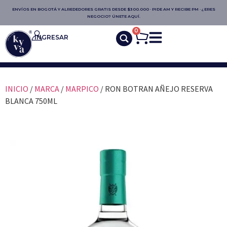
ENVÍOS EN BOGOTÁ Y ALREDEDORES GRATIS DESDE $300.000 · PIDE AM Y RECIBE PM · ¿ERES
NEGOCIO? ÚNETE AQUÍ.
0
INGRESAR
INICIO
/
MARCA
/
MARPICO
/ RON BOTRAN AÑEJO RESERVA
BLANCA 750ML