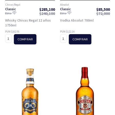
Chivas Regal
Absolut
$
285,100
$
85,500
Classic
Classic
$
240,100
$
72,000
Elite
Elite
Whisky Chivas Regal 12 años
Vodka Absolut 700ml
1750ml
PUM $162.91
PUM $122.14
COMPRAR
COMPRAR