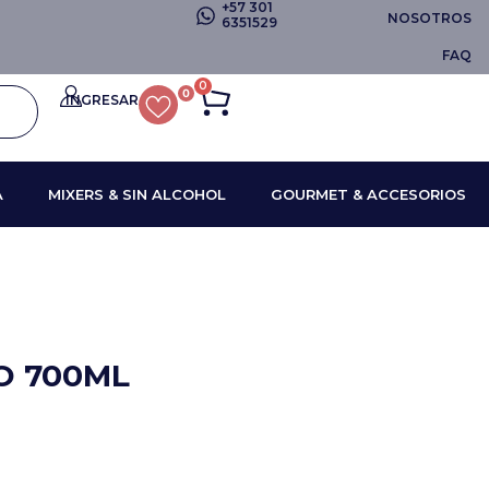
+57 301
NOSOTROS
6351529
FAQ
0
0
INGRESAR
A
MIXERS & SIN ALCOHOL
GOURMET & ACCESORIOS
O 700ML