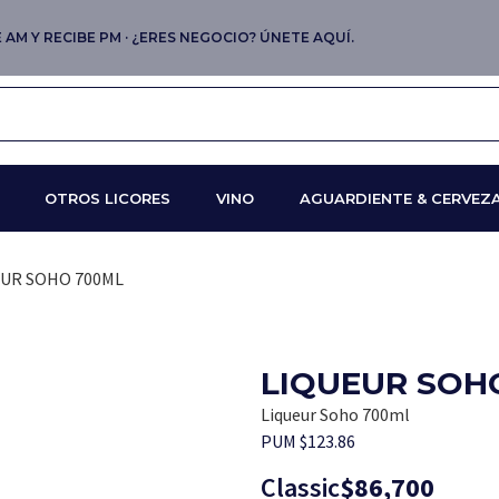
AM Y RECIBE PM · ¿ERES NEGOCIO? ÚNETE AQUÍ.
OTROS LICORES
VINO
AGUARDIENTE & CERVEZ
EUR SOHO 700ML
LIQUEUR SOH
Liqueur Soho 700ml
PUM $123.86
Classic
$
86,700