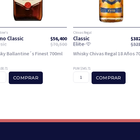
tine's
Chivas Regal
mo Classic
Classic
$
56,400
$
38
sic
Elite
$
70,500
$
32
ky Ballantine´s Finest 700ml
Whisky Chivas Regal 18 Años 7
00.71
PUM $545.71
COMPRAR
COMPRAR