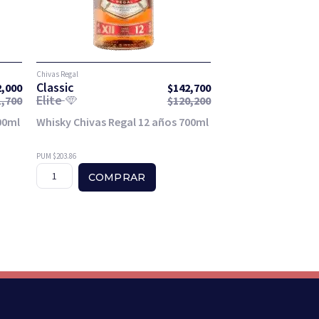
Chivas Regal
Classic
2,000
$
142,700
Elite
1,700
$
120,200
00ml
Whisky Chivas Regal 12 años 700ml
PUM $203.86
COMPRAR