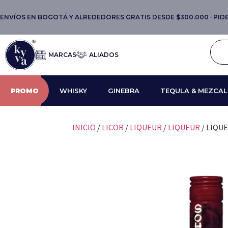
ENVÍOS EN BOGOTÁ Y ALREDEDORES GRATIS DESDE $300.000 · PIDE 
MARCAS
ALIADOS
PROMO
WHISKY
GINEBRA
TEQULA & MEZCAL
INICIO
/
LICOR
/
LIQUEUR
/
LIQUEUR
/ LIQU