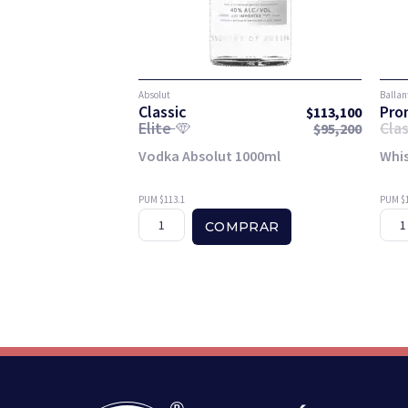
Absolut
Ballan
Classic
Pro
$
113,100
Elite
Clas
$
95,200
Vodka Absolut 1000ml
Whis
PUM $113.1
PUM $1
COMPRAR