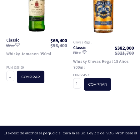
$
69,400
Classic
Chivas Regal
$
58,400
Elite
$
382,000
Classic
$
321,700
Elite
Whisky Jameson 350ml
Whisky Chivas Regal 18 Años
700ml
PUM $198.29
PUM $545.71
COMPRAR
COMPRAR
El exceso de alcohol es perjudicial para la salud. Ley 30 de 1986. Prohíbese el