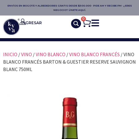
ENVÍOS EN BOGOTÁ Y ALREDEDORES GRATIS DESDE $300.000 · PIDE AM Y RECIBE PM · ¿ERES
NEGOCIO? ÚNETE AQUÍ.
0
INGRESAR
INICIO
/
VINO
/
VINO BLANCO
/
VINO BLANCO FRANCÉS
/ VINO
BLANCO FRANCÉS BARTON & GUESTIER RESERVE SAUVIGNON
BLANC 750ML