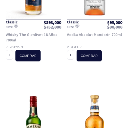
$
893,000
$
95,000
Classic
Classic
$
752,000
$
80,000
Elite
Elite
Whisky The Glenlivet 18 Años
Vodka Absolut Mandarin 700ml
700ml
PUM $1275.71
PUM $135.71
COMPRAR
COMPRAR