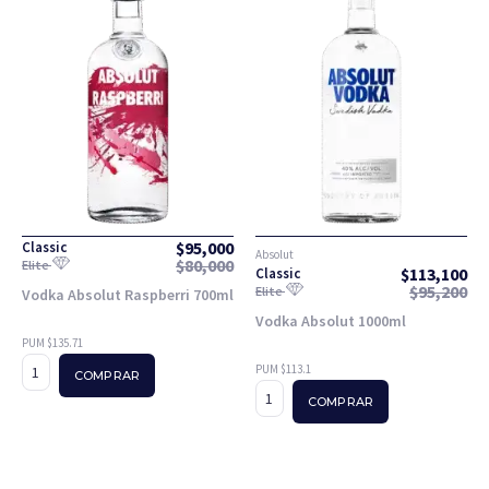
$
95,000
Classic
Absolut
$
80,000
Elite
$
113,100
Classic
$
95,200
Elite
Vodka Absolut Raspberri 700ml
Vodka Absolut 1000ml
PUM $135.71
PUM $113.1
COMPRAR
COMPRAR