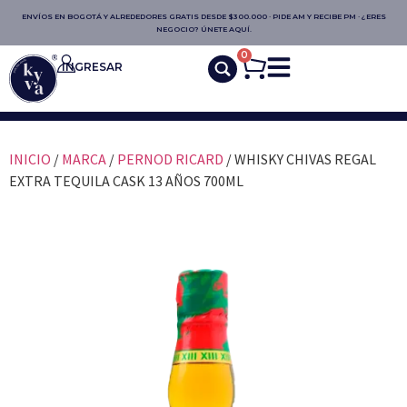
ENVÍOS EN BOGOTÁ Y ALREDEDORES GRATIS DESDE $300.000 · PIDE AM Y RECIBE PM · ¿ERES
NEGOCIO? ÚNETE AQUÍ.
0
INGRESAR
INICIO
/
MARCA
/
PERNOD RICARD
/ WHISKY CHIVAS REGAL
EXTRA TEQUILA CASK 13 AÑOS 700ML