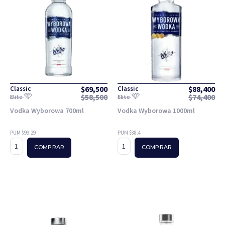
$
69,500
$
88,400
Classic
Classic
$
58,500
$
74,400
Elite
Elite
Vodka Wyborowa 700ml
Vodka Wyborowa 1000ml
PUM $99.29
PUM $88.4
COMPRAR
COMPRAR