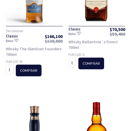
$
70,500
Classic
The Glenlivet
$
59,400
Elite
$
166,100
Classic
$
139,800
Elite
Whisky Ballantine´s Finest
700ml
Whisky The Glenlivet Founders
700ml
PUM $100.71
PUM $237.29
COMPRAR
COMPRAR