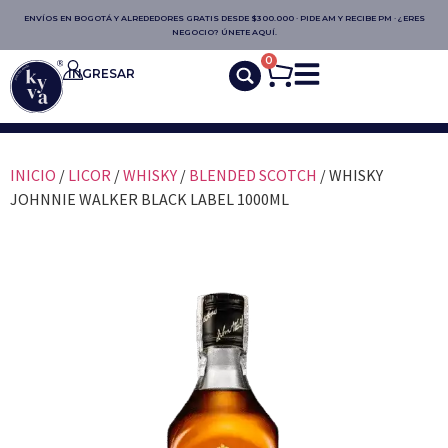
ENVÍOS EN BOGOTÁ Y ALREDEDORES GRATIS DESDE $300.000 · PIDE AM Y RECIBE PM · ¿ERES
NEGOCIO? ÚNETE AQUÍ.
0
INGRESAR
INICIO
/
LICOR
/
WHISKY
/
BLENDED SCOTCH
/ WHISKY
JOHNNIE WALKER BLACK LABEL 1000ML