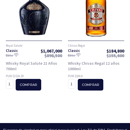
Royal Salute
Chivas Regal
$
1,067,000
$
184,800
Classic
Classic
$
898,500
$
155,600
Elite
Elite
Whisky Royal Salute 21 Años
Whisky Chivas Regal 12 años
700ml
1000ml
PUM $1524.29
PUM $184.8
COMPRAR
COMPRAR
El exceso de alcohol es perjudicial para la salud. Ley 30 de 1986. Prohíbese el