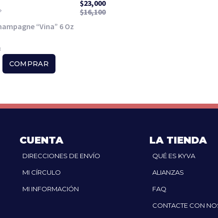
$
23,000
$
16,100
hampagne “Vina” 6 Oz
8
COMPRAR
CUENTA
LA TIENDA
DIRECCIONES DE ENVÍO
QUÉ ES KYVA
MI CÍRCULO
ALIANZAS
MI INFORMACIÓN
FAQ
CONTACTE CON N