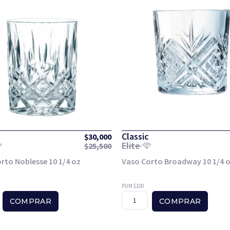
Classic
$
30,000
Elite
$
25,500
rto Noblesse 10 1/4 oz
Vaso Corto Broadway 10 1/4 
PUM $100
COMPRAR
COMPRAR