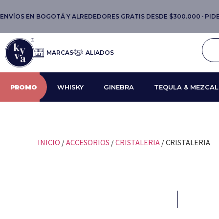
ENVÍOS EN BOGOTÁ Y ALREDEDORES GRATIS DESDE $300.000 · PIDE 
MARCAS
ALIADOS
PROMO
WHISKY
GINEBRA
TEQULA & MEZCAL
INICIO
/
ACCESORIOS
/
CRISTALERIA
/ CRISTALERIA