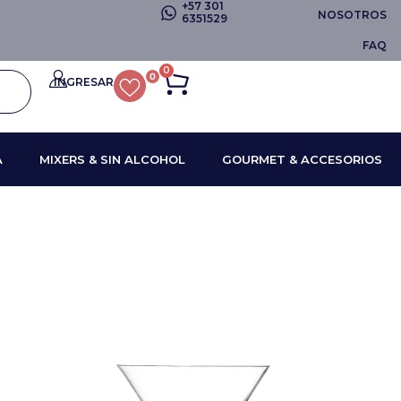
+57 301
NOSOTROS
6351529
FAQ
0
0
INGRESAR
A
MIXERS & SIN ALCOHOL
GOURMET & ACCESORIOS