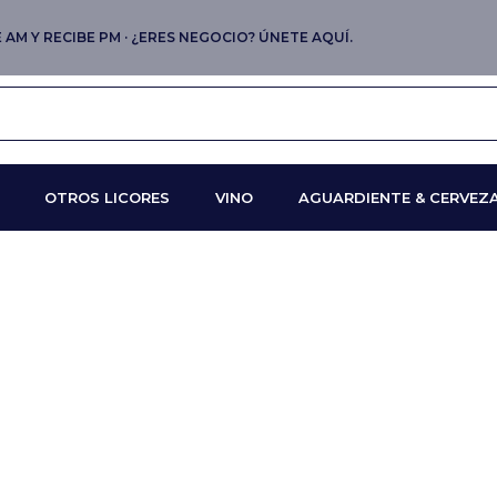
AM Y RECIBE PM · ¿ERES NEGOCIO? ÚNETE AQUÍ.
OTROS LICORES
VINO
AGUARDIENTE & CERVEZ