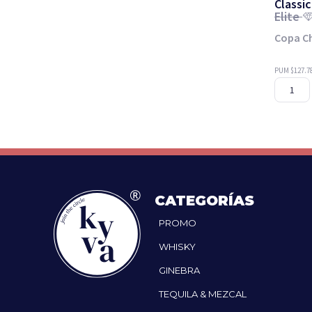
Classic
Elite
Copa C
PUM $127.7
CATEGORÍAS
PROMO
WHISKY
GINEBRA
TEQUILA & MEZCAL