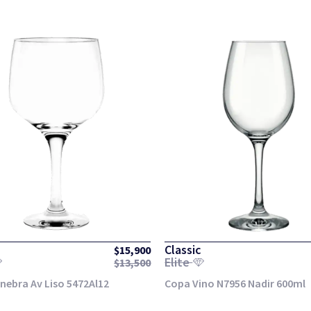
Classic
$
15,900
Elite
$
13,500
nebra Av Liso 5472Al12
Copa Vino N7956 Nadir 600ml