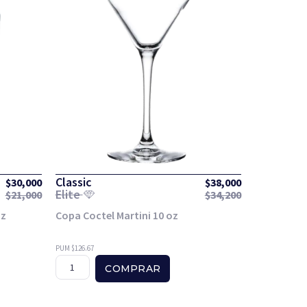
Classic
$
30,000
$
38,000
Elite
$
21,000
$
34,200
oz
Copa Coctel Martini 10 oz
PUM $126.67
COMPRAR