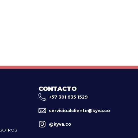
CONTACTO
+57 301 635 1529
servicioalcliente@kyva.co
@kyva.co
OSOTROS