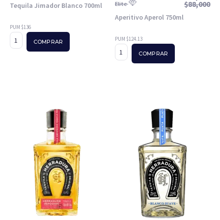
$
88,000
Elite
Tequila Jimador Blanco 700ml
Aperitivo Aperol 750ml
PUM $136
PUM $124.13
COMPRAR
COMPRAR