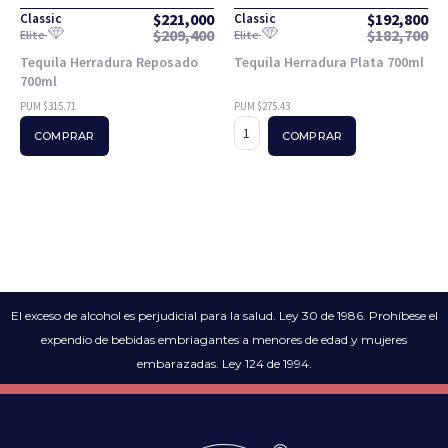
$
221,000
$
192,800
Classic
Classic
$
209,400
$
182,700
Elite
Elite
Tequila Herradura Reposado
Tequila Herradura Plata 700ml
700ml
PUM $315.71
PUM $275.43
COMPRAR
COMPRAR
El exceso de alcohol es perjudicial para la salud. Ley 30 de 1986. Prohíbese el
expendio de bebidas embriagantes a menores de edad y mujeres
embarazadas. Ley 124 de 1994.