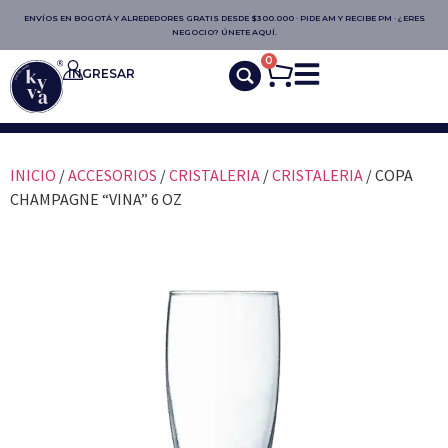
ENVÍOS EN BOGOTÁ Y ALREDEDORES GRATIS DESDE $300.000 · PIDE AM Y RECIBE PM · ¿ERES
NEGOCIO? ÚNETE AQUÍ.
0
INGRESAR
INICIO
/
ACCESORIOS
/
CRISTALERIA
/
CRISTALERIA
/ COPA
CHAMPAGNE “VINA” 6 OZ