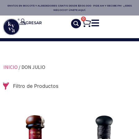
ENVÍOS EN BOGOTÁ Y ALREDEDORES GRATIS DESDE $300.000 · PIDE AM Y RECIBE PM · ¿ERES
NEGOCIO? ÚNETE AQUÍ.
0
INGRESAR
INICIO
/ DON JULIO
Filtro de Productos