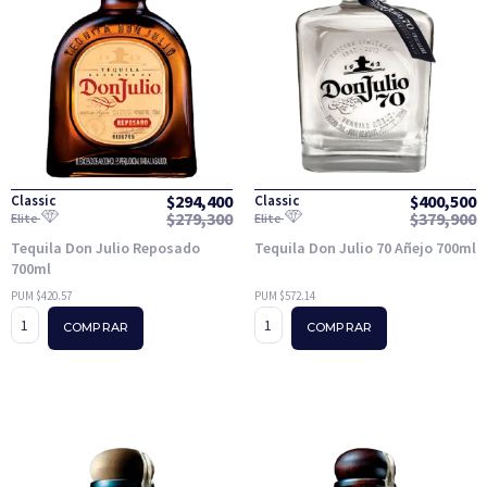
$
294,400
$
400,500
Classic
Classic
$
279,300
$
379,900
Elite
Elite
Tequila Don Julio Reposado
Tequila Don Julio 70 Añejo 700ml
700ml
PUM $420.57
PUM $572.14
COMPRAR
COMPRAR