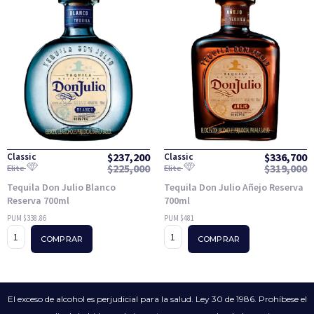
$
237,200
$
336,700
Classic
Classic
$
225,000
$
319,000
Elite
Elite
Tequila Don Julio Blanco
Tequila Don Julio Añejo Reserva
Reserva 700ml
700ml
PUM $338.86
PUM $481
COMPRAR
COMPRAR
El exceso de alcohol es perjudicial para la salud. Ley 30 de 1986. Prohíbese el