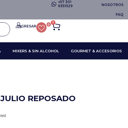
+57 301
NOSOTROS
6351529
FAQ
0
0
INGRESAR
A
MIXERS & SIN ALCOHOL
GOURMET & ACCESORIOS
 JULIO REPOSADO
0ml