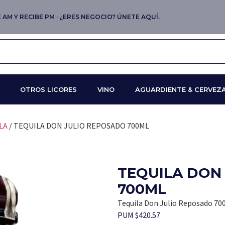
AM Y RECIBE PM · ¿ERES NEGOCIO? ÚNETE AQUÍ.
OTROS LICORES
VINO
AGUARDIENTE & CERVEZ
LA
/ TEQUILA DON JULIO REPOSADO 700ML
TEQUILA DON
700ML
Tequila Don Julio Reposado 70
PUM $420.57