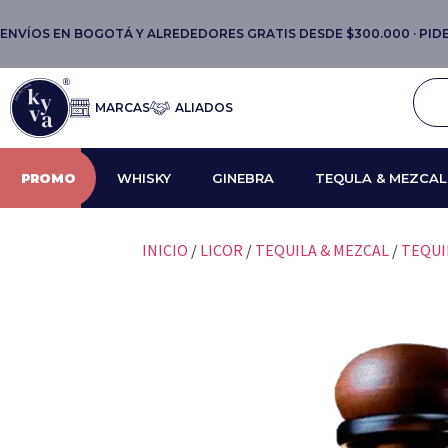
ENVÍOS EN BOGOTÁ Y ALREDEDORES GRATIS DESDE $300.000 · PIDE 
MARCAS
ALIADOS
PROMO
WHISKY
GINEBRA
TEQULA & MEZCAL
INICIO
/
LICOR
/
TEQUILA & MEZCAL
/
TEQUI