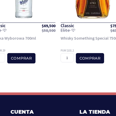
sic
Classic
$
69,500
$
7
te
Elite
$
58,500
$
6
ka Wyborowa 700ml
Whisky Something Special 75
9.29
PUM $101.2
COMPRAR
COMPRAR
CUENTA
LA TIENDA