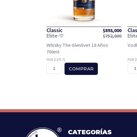
Classic
Clas
$
893,000
Elite
Eli
$
752,000
Whisky The Glenlivet 18 Años
Vod
700ml
PUM $1275.71
PUM $9
COMPRAR
CATEGORÍAS