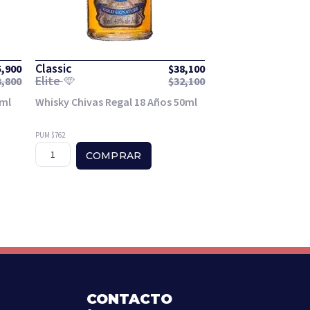
Classic
5,900
$
38,100
Elite
3,800
$
32,100
0ml
Whisky Chivas Regal 18 Años 50ml
PUM $762
COMPRAR
CONTACTO