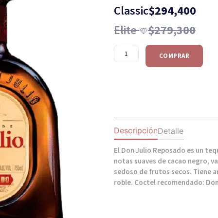
Classic
$
294,400
Elite
$
279,300
COMPRAR
Descripción
Detalle
El Don Julio Reposado es un tequ
notas suaves de cacao negro, vain
sedoso de frutos secos. Tiene ar
roble. Coctel recomendado: Don 