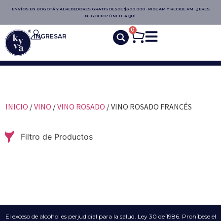
ENVÍOS EN BOGOTÁ Y ALREDEDORES GRATIS DESDE $300.000 · PIDE AM Y RECIBE PM · ¿ERES
NEGOCIO? ÚNETE AQUÍ.
0
INGRESAR
INICIO
/
VINO
/
VINO ROSADO
/ VINO ROSADO FRANCÉS
Filtro de Productos
El exceso de alcohol es perjudicial para la salud. Ley 30 de 1986. Prohíbese el