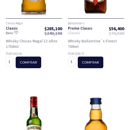
Chivas Regal
Ballantine's
$
285,100
$
56,400
Classic
Promo Classic
$
240,100
$
70,500
Classic
Elite
Whisky Chivas Regal 12 años
Whisky Ballantine´s Finest
1750ml
700ml
PUM $162.91
PUM $100.71
COMPRAR
COMPRAR