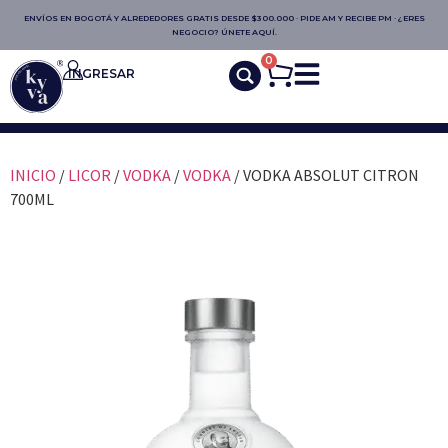
ENVÍOS EN BOGOTÁ Y ALREDEDORES GRATIS DESDE $300.000 · PIDE AM Y RECIBE PM · ¿ERES
NEGOCIO? ÚNETE AQUÍ.
0
INGRESAR
INICIO
/
LICOR
/
VODKA
/
VODKA
/ VODKA ABSOLUT CITRON
700ML