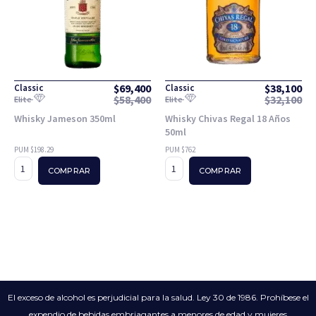
$
69,400
$
38,100
Classic
Classic
$
58,400
$
32,100
Elite
Elite
Whisky Jameson 350ml
Whisky Chivas Regal 18 Años
50ml
PUM $198.29
PUM $762
COMPRAR
COMPRAR
El exceso de alcohol es perjudicial para la salud. Ley 30 de 1986. Prohíbese el
expendio de bebidas embriagantes a menores de edad y mujeres