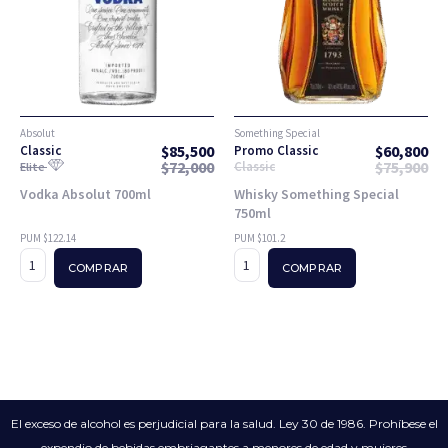
Absolut
Something Special
$
85,500
$
60,800
Classic
Promo Classic
$
72,000
$
75,900
Classic
Elite
Vodka Absolut 700ml
Whisky Something Special
750ml
PUM $122.14
PUM $101.2
COMPRAR
COMPRAR
El exceso de alcohol es perjudicial para la salud. Ley 30 de 1986. Prohíbese el
expendio de bebidas embriagantes a menores de edad y mujeres