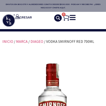
ENVÍOS EN BOGOTÁ Y ALREDEDORES GRATIS DESDE $300.000 · PIDE AM Y RECIBE PM · ¿ERES
NEGOCIO? ÚNETE AQUÍ.
0
INGRESAR
INICIO
/
MARCA
/
DIAGEO
/ VODKA SMIRNOFF RED 700ML