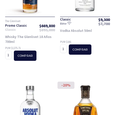
$
9,300
Classic
The Glenlivet
$
7,700
Elite
$
669,800
Promo Classic
$
893,000
Classic
Vodka Absolut 50ml
Whisky The Glenlivet 18 Años
700ml
PUM $186
PUM $1275.71
COMPRAR
COMPRAR
-20%