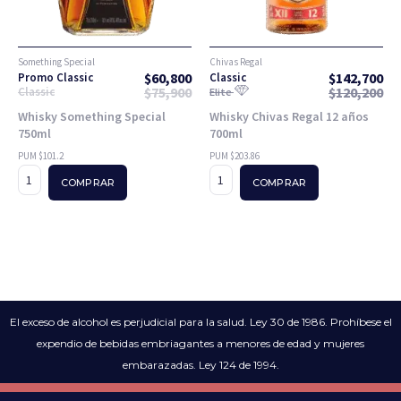
Something Special
Chivas Regal
$
60,800
$
142,700
Promo Classic
Classic
$
75,900
$
120,200
Classic
Elite
Whisky Something Special
Whisky Chivas Regal 12 años
750ml
700ml
PUM $101.2
PUM $203.86
COMPRAR
COMPRAR
El exceso de alcohol es perjudicial para la salud. Ley 30 de 1986. Prohíbese el
expendio de bebidas embriagantes a menores de edad y mujeres
embarazadas. Ley 124 de 1994.