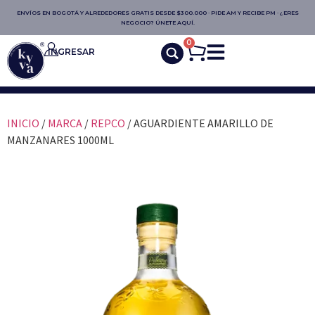
ENVÍOS EN BOGOTÁ Y ALREDEDORES GRATIS DESDE $300.000 · PIDE AM Y RECIBE PM · ¿ERES
NEGOCIO? ÚNETE AQUÍ.
0
INGRESAR
INICIO
/
MARCA
/
REPCO
/ AGUARDIENTE AMARILLO DE
MANZANARES 1000ML