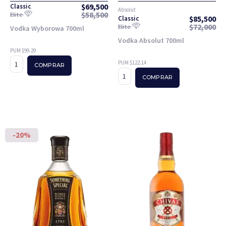
$
69,500
Classic
Absolut
$
58,500
Elite
$
85,500
Classic
$
72,000
Elite
Vodka Wyborowa 700ml
Vodka Absolut 700ml
PUM $99.29
PUM $122.14
COMPRAR
COMPRAR
-20%