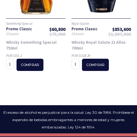
Something Special
Royal Salute
$
60,800
$
853,600
Promo Classic
Promo Classic
$
75,900
$
1,067,000
Classic
Classic
Whisky Something Special
Whisky Royal Salute 21 Años
750ml
700ml
PUM $101.2
PUM $1524.29
COMPRAR
COMPRAR
El exceso de alcohol es perjudicial para la salud. Ley 30 de 1986. Prohíbese el
expendio de bebidas embriagantes a menores de edad y mujeres
embarazadas. Ley 124 de 1994.