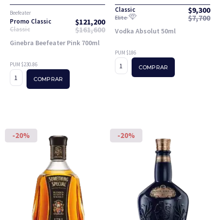
$
9,300
Classic
Beefeater
$
7,700
Elite
$
121,200
Promo Classic
$
161,600
Classic
Vodka Absolut 50ml
Ginebra Beefeater Pink 700ml
PUM $186
PUM $230.86
COMPRAR
COMPRAR
-20%
-20%