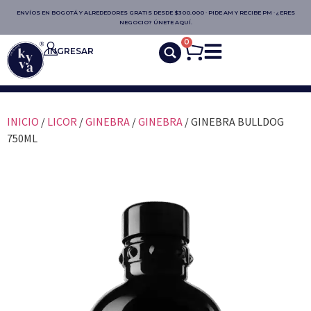
ENVÍOS EN BOGOTÁ Y ALREDEDORES GRATIS DESDE $300.000 · PIDE AM Y RECIBE PM · ¿ERES
NEGOCIO? ÚNETE AQUÍ.
0
INGRESAR
INICIO
/
LICOR
/
GINEBRA
/
GINEBRA
/ GINEBRA BULLDOG
750ML