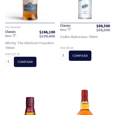
$
69,500
Classic
The Glenlivet
$
58,500
Elite
$
166,100
Classic
$
139,800
Elite
Vodka Wyborowa 700ml
Whisky The Glenlivet Founders
700ml
PUM $99.29
PUM $237.29
COMPRAR
COMPRAR