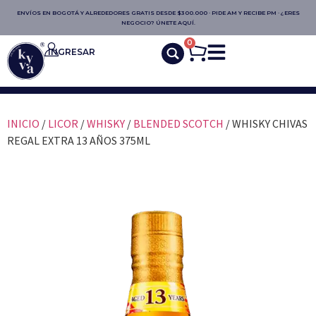
ENVÍOS EN BOGOTÁ Y ALREDEDORES GRATIS DESDE $300.000 · PIDE AM Y RECIBE PM · ¿ERES
NEGOCIO? ÚNETE AQUÍ.
0
INGRESAR
INICIO
/
LICOR
/
WHISKY
/
BLENDED SCOTCH
/ WHISKY CHIVAS
REGAL EXTRA 13 AÑOS 375ML