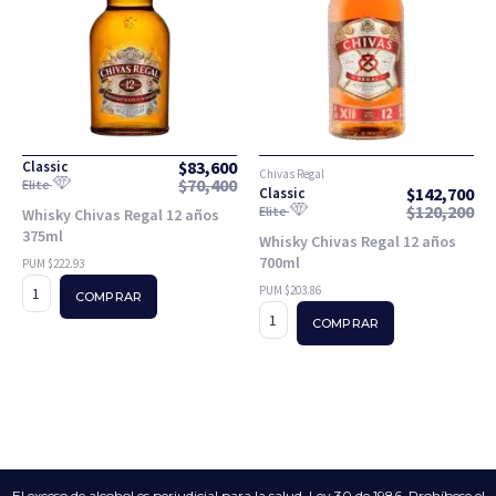
$
83,600
Classic
Chivas Regal
$
70,400
Elite
$
142,700
Classic
$
120,200
Elite
Whisky Chivas Regal 12 años
375ml
Whisky Chivas Regal 12 años
700ml
PUM $222.93
PUM $203.86
COMPRAR
COMPRAR
El exceso de alcohol es perjudicial para la salud. Ley 30 de 1986. Prohíbese el