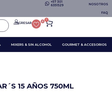
+57 301
NOSOTROS
6351529
FAQ
0
0
INGRESAR
A
MIXERS & SIN ALCOHOL
GOURMET & ACCESORIOS
R´S 15 AÑOS 750ML