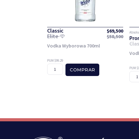
Classic
$
69,500
Absolu
Elite
$
58,500
Pro
Clas
Vodka Wyborowa 700ml
Vod
PUM $99.29
PUM $1
COMPRAR