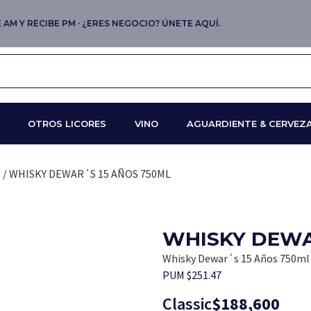
AM Y RECIBE PM · ¿ERES NEGOCIO? ÚNETE AQUÍ.
OTROS LICORES
VINO
AGUARDIENTE & CERVEZ
H
/ WHISKY DEWAR´S 15 AÑOS 750ML
WHISKY DEWA
Whisky Dewar´s 15 Años 750ml
PUM $251.47
Classic
$
188,600