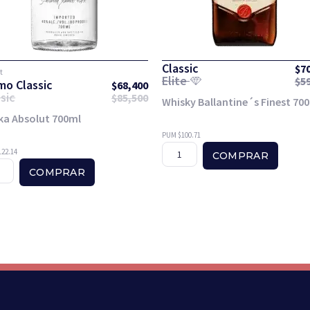
Classic
$
7
t
Elite
$
5
mo Classic
$
68,400
sic
$
85,500
Whisky Ballantine´s Finest 70
ka Absolut 700ml
PUM $100.71
22.14
COMPRAR
COMPRAR