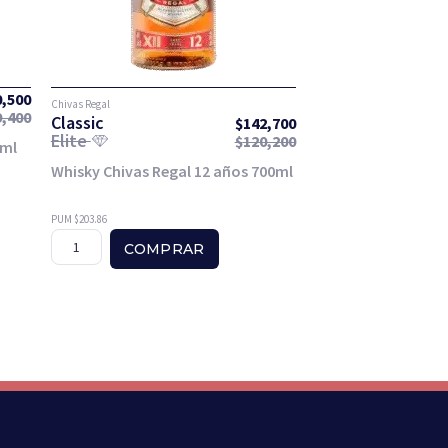
0,500
Chivas Regal
9,400
Classic
$
142,700
Elite
$
120,200
0ml
Whisky Chivas Regal 12 años 700ml
PUM $203.86
COMPRAR