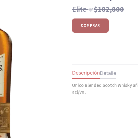
Elite
$
182,800
COMPRAR
Descripción
Detalle
Unico Blended Scotch Whisky añ
acl/vol