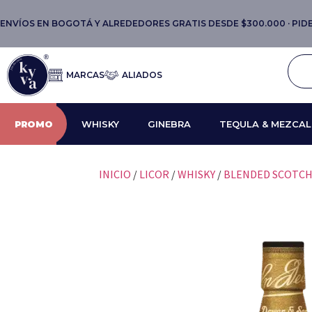
ENVÍOS EN BOGOTÁ Y ALREDEDORES GRATIS DESDE $300.000 · PIDE 
MARCAS
ALIADOS
PROMO
WHISKY
GINEBRA
TEQULA & MEZCAL
INICIO
/
LICOR
/
WHISKY
/
BLENDED SCOTC