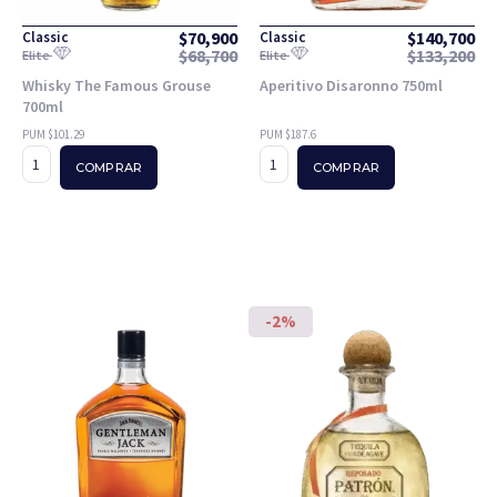
$
70,900
$
140,700
Classic
Classic
$
68,700
$
133,200
Elite
Elite
Whisky The Famous Grouse
Aperitivo Disaronno 750ml
700ml
PUM $101.29
PUM $187.6
COMPRAR
COMPRAR
-2%