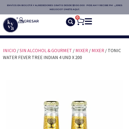
ENVÍOS EN BOGOTÁ Y ALREDEDORES GRATIS DESDE $300.000 · PIDE AM Y RECIBE PM · ¿ERES
NEGOCIO? ÚNETE AQUÍ.
0
INGRESAR
INICIO
/
SIN ALCOHOL & GOURMET
/
MIXER
/
MIXER
/ TONIC
WATER FEVER TREE INDIAN 4 UND X 200