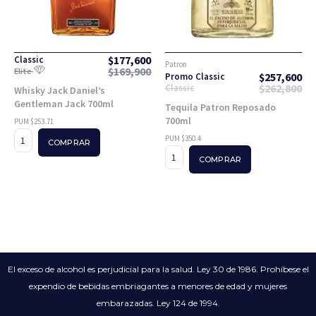
$
177,600
Classic
Patron
$
169,900
Elite
$
257,600
Promo Classic
$
262,800
Classic
Whisky Jack Daniel’s
Gentleman Jack 700ml
Tequila Patron Reposado
700ml
PUM $253.71
PUM $350.4
COMPRAR
COMPRAR
El exceso de alcohol es perjudicial para la salud. Ley 30 de 1986. Prohíbese el
expendio de bebidas embriagantes a menores de edad y mujeres
embarazadas. Ley 124 de 1994.