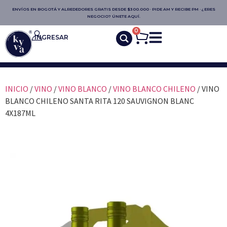
ENVÍOS EN BOGOTÁ Y ALREDEDORES GRATIS DESDE $300.000 · PIDE AM Y RECIBE PM · ¿ERES
NEGOCIO? ÚNETE AQUÍ.
0
INGRESAR
INICIO
/
VINO
/
VINO BLANCO
/
VINO BLANCO CHILENO
/ VINO
BLANCO CHILENO SANTA RITA 120 SAUVIGNON BLANC
4X187ML