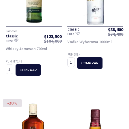
$
88,400
Classic
Jameson
$
74,400
Elite
$
123,500
Classic
$
104,000
Elite
Vodka Wyborowa 1000ml
Whisky Jameson 700ml
PUM $88.4
PUM $176.43
COMPRAR
COMPRAR
-20%