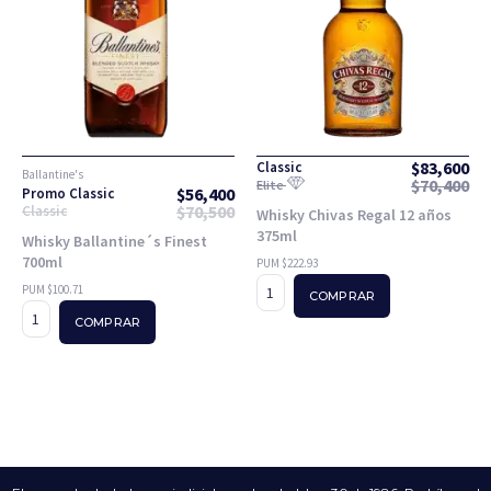
$
83,600
Classic
Ballantine's
$
70,400
Elite
$
56,400
Promo Classic
$
70,500
Classic
Whisky Chivas Regal 12 años
375ml
Whisky Ballantine´s Finest
700ml
PUM $222.93
PUM $100.71
COMPRAR
COMPRAR