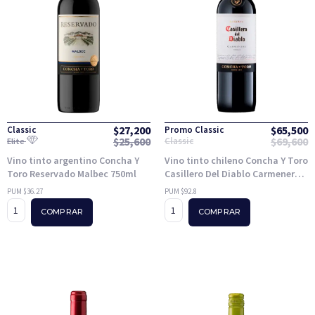
$
27,200
$
65,500
Classic
Promo Classic
$
25,600
$
69,600
Classic
Elite
Vino tinto argentino Concha Y
Vino tinto chileno Concha Y Toro
Toro Reservado Malbec 750ml
Casillero Del Diablo Carmenere
750ml
PUM $36.27
PUM $92.8
COMPRAR
COMPRAR