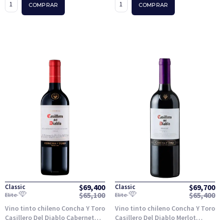
COMPRAR
COMPRAR
$
69,400
$
69,700
Classic
Classic
$
65,100
$
65,400
Elite
Elite
Vino tinto chileno Concha Y Toro
Vino tinto chileno Concha Y Toro
Casillero Del Diablo Cabernet
Casillero Del Diablo Merlot