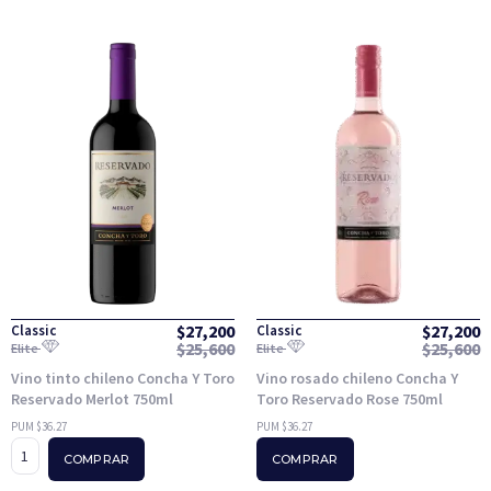
$
27,200
$
27,200
Classic
Classic
$
25,600
$
25,600
Elite
Elite
Vino tinto chileno Concha Y Toro
Vino rosado chileno Concha Y
Reservado Merlot 750ml
Toro Reservado Rose 750ml
PUM $36.27
PUM $36.27
COMPRAR
COMPRAR