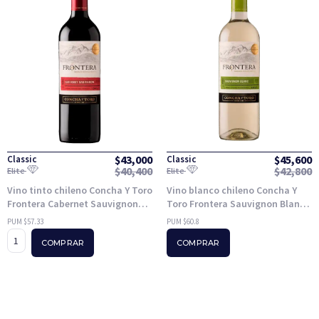
$
43,000
$
45,600
Classic
Classic
$
40,400
$
42,800
Elite
Elite
Vino tinto chileno Concha Y Toro
Vino blanco chileno Concha Y
Frontera Cabernet Sauvignon
Toro Frontera Sauvignon Blanc
750ml
750ml
PUM $57.33
PUM $60.8
COMPRAR
COMPRAR