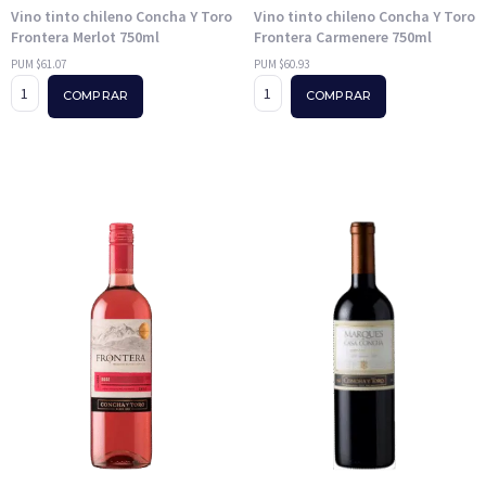
Vino tinto chileno Concha Y Toro
Vino tinto chileno Concha Y Toro
Frontera Merlot 750ml
Frontera Carmenere 750ml
PUM $61.07
PUM $60.93
COMPRAR
COMPRAR