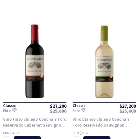
$
27,200
$
27,200
Classic
Classic
$
25,600
$
25,600
Elite
Elite
Vino tinto chileno Concha Y Toro
Vino blanco chileno Concha Y
Reservado Cabernet Sauvignon
Toro Reservado Sauvignon
750ml
Blanc 750ml
PUM $36.27
PUM $36.27