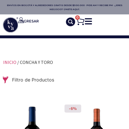
ENVÍOS EN BOGOTÁ Y ALREDEDORES GRATIS DESDE $300.000 · PIDE AM Y RECIBE PM · ¿ERES
NEGOCIO? ÚNETE AQUÍ.
0
INGRESAR
INICIO
/ CONCHA Y TORO
Filtro de Productos
-6%