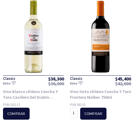
$
38,300
$
45,400
Classic
Classic
$
36,000
$
42,600
Elite
Elite
Vino blanco chileno Concha Y
Vino tinto chileno Concha Y Toro
Toro Casillero Del Diablo
Frontera Malbec 750ml
Sauvignon Blanc 375ml
PUM $102.13
PUM $60.53
COMPRAR
COMPRAR