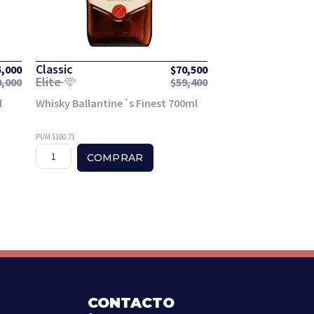
Classic
5,000
$
70,500
Elite
0,000
$
59,400
l
Whisky Ballantine´s Finest 700ml
PUM $100.71
COMPRAR
CONTACTO