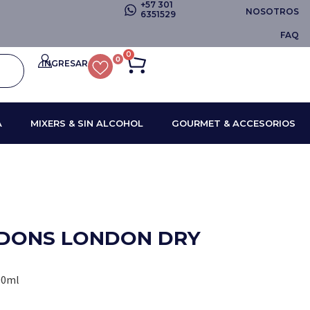
+57 301
NOSOTROS
6351529
FAQ
0
0
INGRESAR
A
MIXERS & SIN ALCOHOL
GOURMET & ACCESORIOS
DONS LONDON DRY
00ml