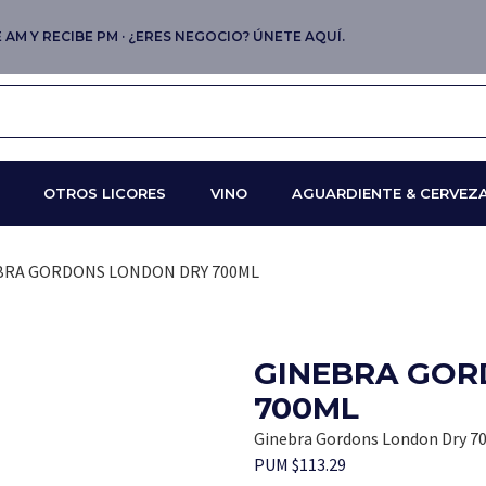
AM Y RECIBE PM · ¿ERES NEGOCIO? ÚNETE AQUÍ.
OTROS LICORES
VINO
AGUARDIENTE & CERVEZ
BRA GORDONS LONDON DRY 700ML
GINEBRA GOR
700ML
Ginebra Gordons London Dry 7
PUM $113.29