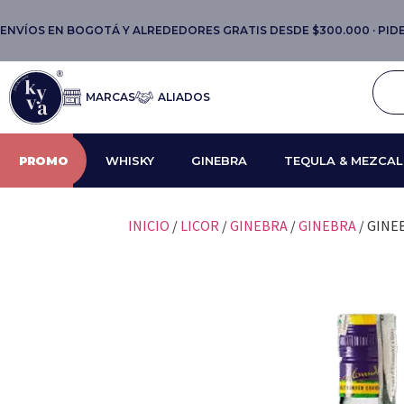
ENVÍOS EN BOGOTÁ Y ALREDEDORES GRATIS DESDE $300.000 · PIDE 
MARCAS
ALIADOS
PROMO
WHISKY
GINEBRA
TEQULA & MEZCAL
INICIO
/
LICOR
/
GINEBRA
/
GINEBRA
/ GINE