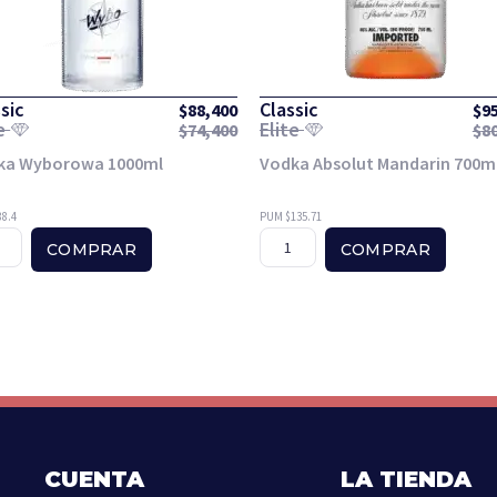
sic
Classic
$
88,400
$
9
te
Elite
$
74,400
$
8
ka Wyborowa 1000ml
Vodka Absolut Mandarin 700m
8.4
PUM $135.71
COMPRAR
COMPRAR
CUENTA
LA TIENDA