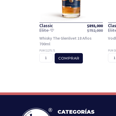
Classic
Clas
$
893,000
Elite
Eli
$
752,000
Whisky The Glenlivet 18 Años
Vod
700ml
PUM $1275.71
PUM $8
COMPRAR
CATEGORÍAS