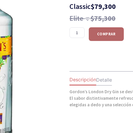
Classic
$
79,300
Elite
$
75,300
COMPRAR
Descripción
Detalle
Gordon’s London Dry Gin se des
El sabor distintivamente refres
elegidas a dedo y una selección