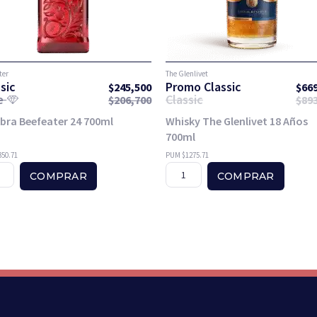
ter
The Glenlivet
sic
Promo Classic
$
245,500
$
66
te
Classic
$
206,700
$
89
bra Beefeater 24 700ml
Whisky The Glenlivet 18 Años
700ml
50.71
PUM $1275.71
COMPRAR
COMPRAR