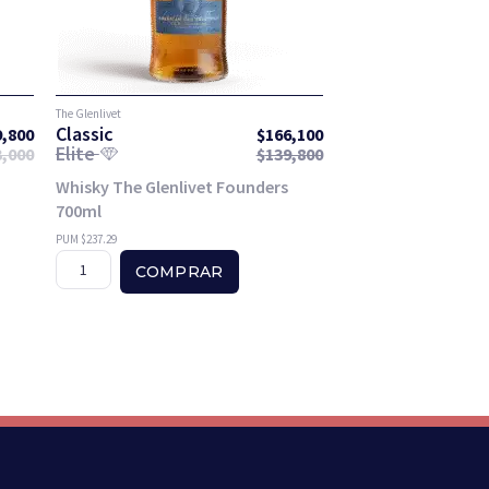
The Glenlivet
Classic
9,800
$
166,100
Elite
3,000
$
139,800
Whisky The Glenlivet Founders
700ml
PUM $237.29
COMPRAR