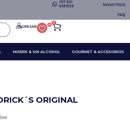
+57 301
NOSOTROS
6351529
FAQ
0
0
INGRESAR
A
MIXERS & SIN ALCOHOL
GOURMET & ACCESORIOS
DRICK´S ORIGINAL
50ml