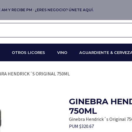
AM Y RECIBE PM · ¿ERES NEGOCIO? ÚNETE AQUÍ.
OTROS LICORES
VINO
AGUARDIENTE & CERVEZ
BRA HENDRICK´S ORIGINAL 750ML
GINEBRA HEN
750ML
Ginebra Hendrick´s Original 7
PUM $320.67