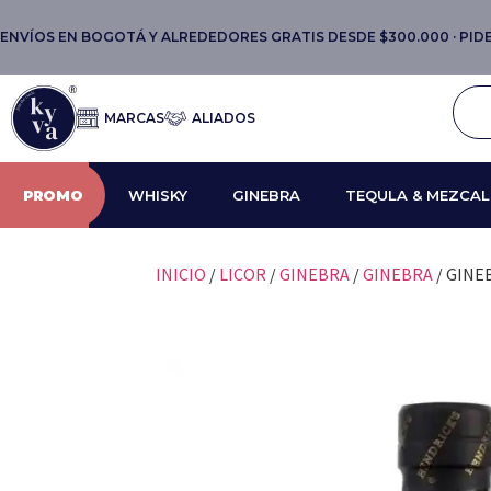
ENVÍOS EN BOGOTÁ Y ALREDEDORES GRATIS DESDE $300.000 · PIDE 
MARCAS
ALIADOS
PROMO
WHISKY
GINEBRA
TEQULA & MEZCAL
INICIO
/
LICOR
/
GINEBRA
/
GINEBRA
/ GINE