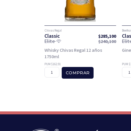
Chivas Regal
Beefea
Classic
Clas
$
285,100
Elite
Eli
$
240,100
Whisky Chivas Regal 12 años
Gine
1750ml
PUM $162.91
PUM $3
COMPRAR