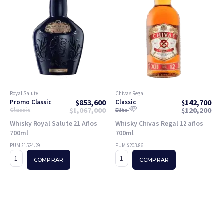
Royal Salute
Chivas Regal
$
853,600
$
142,700
Promo Classic
Classic
$
1,067,000
$
120,200
Classic
Elite
Whisky Royal Salute 21 Años
Whisky Chivas Regal 12 años
700ml
700ml
PUM $1524.29
PUM $203.86
COMPRAR
COMPRAR