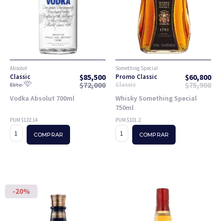
Absolut
Something Special
$
85,500
$
60,800
Classic
Promo Classic
$
72,000
$
75,900
Classic
Elite
Vodka Absolut 700ml
Whisky Something Special
750ml
PUM $122.14
PUM $101.2
COMPRAR
COMPRAR
-20%