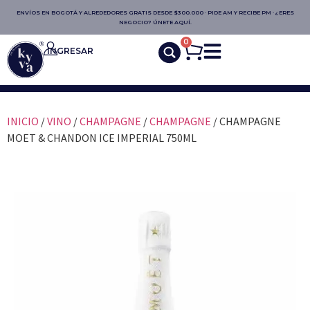
ENVÍOS EN BOGOTÁ Y ALREDEDORES GRATIS DESDE $300.000 · PIDE AM Y RECIBE PM · ¿ERES
NEGOCIO? ÚNETE AQUÍ.
0
INGRESAR
INICIO
/
VINO
/
CHAMPAGNE
/
CHAMPAGNE
/ CHAMPAGNE
MOET & CHANDON ICE IMPERIAL 750ML