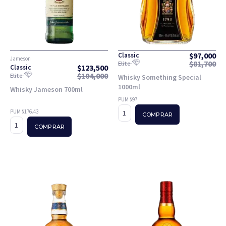
$
97,000
Classic
Jameson
$
81,700
Elite
$
123,500
Classic
$
104,000
Elite
Whisky Something Special
1000ml
Whisky Jameson 700ml
PUM $97
PUM $176.43
COMPRAR
COMPRAR