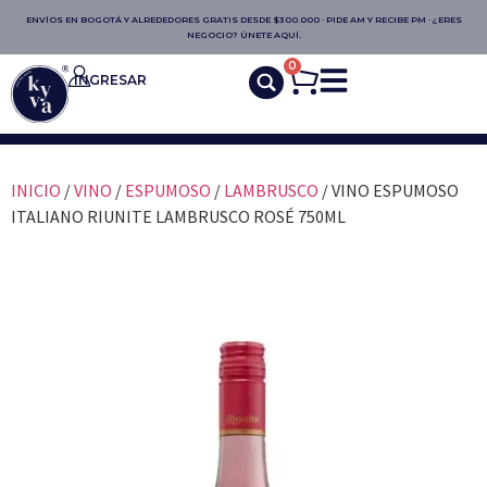
ENVÍOS EN BOGOTÁ Y ALREDEDORES GRATIS DESDE $300.000 · PIDE AM Y RECIBE PM · ¿ERES
NEGOCIO? ÚNETE AQUÍ.
0
INGRESAR
INICIO
/
VINO
/
ESPUMOSO
/
LAMBRUSCO
/ VINO ESPUMOSO
ITALIANO RIUNITE LAMBRUSCO ROSÉ 750ML