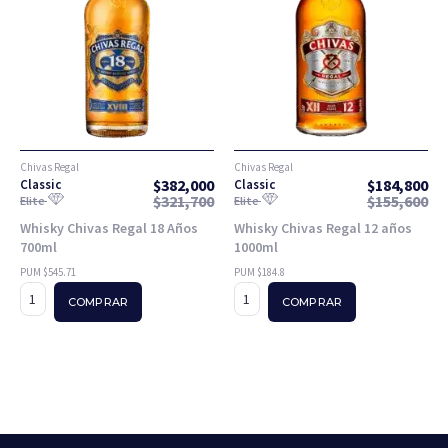
Chivas Regal
Chivas Regal
$
382,000
$
184,800
Classic
Classic
$
321,700
$
155,600
Elite
Elite
Whisky Chivas Regal 18 Años
Whisky Chivas Regal 12 años
700ml
1000ml
PUM $545.71
PUM $184.8
COMPRAR
COMPRAR