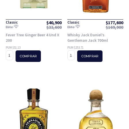
$
40,900
$
177,600
Classic
Classic
$
33,600
$
169,900
Elite
Elite
Fever Tree Ginger Beer 4 Und X
Whisky Jack Daniel’s
200
Gentleman Jack 700ml
PUM $51.13
PUM $253.71
COMPRAR
COMPRAR