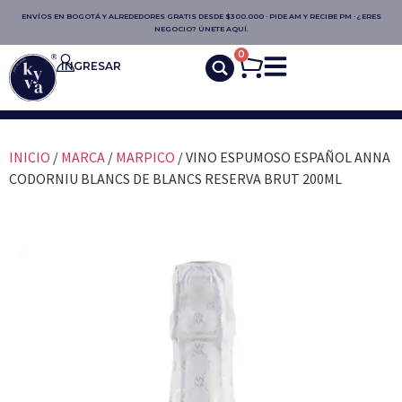
ENVÍOS EN BOGOTÁ Y ALREDEDORES GRATIS DESDE $300.000 · PIDE AM Y RECIBE PM · ¿ERES
NEGOCIO? ÚNETE AQUÍ.
0
INGRESAR
INICIO
/
MARCA
/
MARPICO
/ VINO ESPUMOSO ESPAÑOL ANNA
CODORNIU BLANCS DE BLANCS RESERVA BRUT 200ML