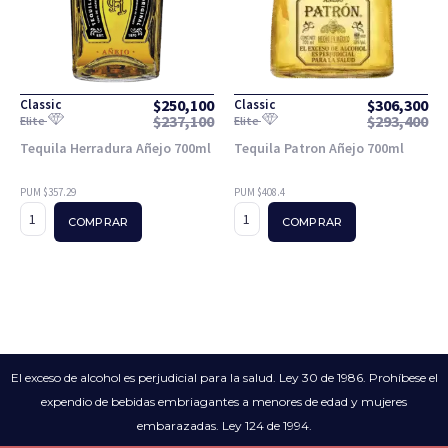
$
250,100
$
306,300
Classic
Classic
$
237,100
$
293,400
Elite
Elite
Tequila Herradura Añejo 700ml
Tequila Patron Añejo 700ml
PUM $357.29
PUM $408.4
COMPRAR
COMPRAR
El exceso de alcohol es perjudicial para la salud. Ley 30 de 1986. Prohíbese el
expendio de bebidas embriagantes a menores de edad y mujeres
embarazadas. Ley 124 de 1994.