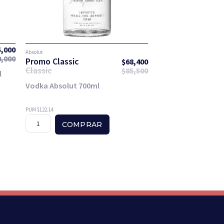
5,000
Absolut
0,000
Promo Classic
$
68,400
Classic
$
85,500
l
Vodka Absolut 700ml
PUM $122.14
COMPRAR