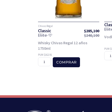
Clas
Chivas Regal
Eli
Classic
$
285,100
Elite
$
240,100
Vodk
Whisky Chivas Regal 12 años
1750ml
PUM $1
PUM $162.91
COMPRAR