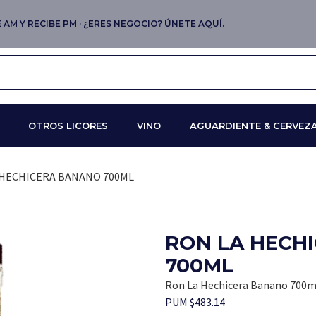
AM Y RECIBE PM · ¿ERES NEGOCIO? ÚNETE AQUÍ.
OTROS LICORES
VINO
AGUARDIENTE & CERVEZ
 HECHICERA BANANO 700ML
RON LA HECH
700ML
Ron La Hechicera Banano 700m
PUM $483.14