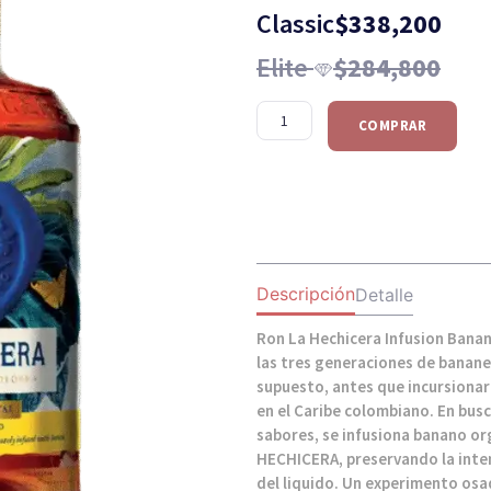
Classic
$
338,200
Elite
$
284,800
COMPRAR
Descripción
Detalle
Ron La Hechicera Infusion Banan
las tres generaciones de bananer
supuesto, antes que incursionar
en el Caribe colombiano. En busc
sabores, se infusiona banano or
HECHICERA, preservando la inten
del liquido. Un experimento os