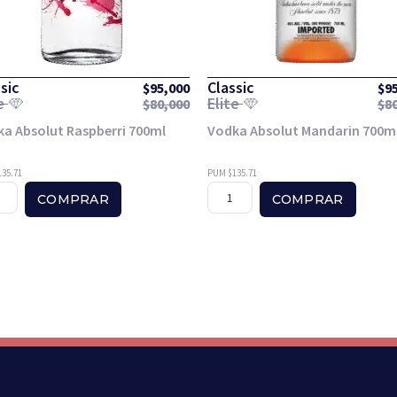
sic
Classic
$
95,000
$
9
te
Elite
$
80,000
$
8
a Absolut Raspberri 700ml
Vodka Absolut Mandarin 700m
35.71
PUM $135.71
COMPRAR
COMPRAR