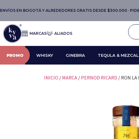
ENVÍOS EN BOGOTÁ Y ALREDEDORES GRATIS DESDE $300.000 · PIDE 
MARCAS
ALIADOS
PROMO
WHISKY
GINEBRA
TEQULA & MEZCAL
INICIO
/
MARCA
/
PERNOD RICARD
/ RON LA