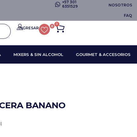
+57 301
NOSOTROS
6351529
FAQ
0
0
INGRESAR
A
MIXERS & SIN ALCOHOL
GOURMET & ACCESORIOS
ICERA BANANO
l